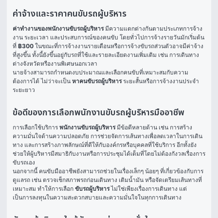
ค่าจ้างและราคาคนขับรถผู้บริหาร
ค่าทำงานของพนักงานขับรถผู้บริหาร
 มีความแตกต่างกันตามประเภทการจ้าง
งาน ระยะเวลา และประสบการณ์ของคนขับ โดยทั่วไปการจ้างรายวันมักเริ่มต้น
ที่ 
฿300
 ในขณะที่การจ้างงานรายเดือนหรือการจ้างขับรถส่วนตัวอาจมีค่าจ้าง
ที่สูงขึ้น ทั้งนี้ยังขึ้นอยู่กับรถที่ใช้และรายละเอียดงานเพิ่มเติม เช่น การเดินทาง
ต่างจังหวัดหรืองานพิเศษนอกเวลา
นายจ้างสามารถกำหนดงบประมาณและเลือกคนขับที่เหมาะสมกับความ
ต้องการได้ ไม่ว่าจะเป็น 
หาคนขับรถผู้บริหาร
 ระยะสั้นหรือการจ้างงานประจำ
ระยะยาว
ข้อดีของการเลือกพนักงานขับรถผู้บริหารมืออาชีพ
การเลือกใช้บริการ 
พนักงานขับรถผู้บริหาร
 มีข้อดีหลายด้าน เช่น การสร้าง
ความมั่นใจด้านความปลอดภัย การช่วยจัดการเส้นทางเพื่อลดเวลาในการเดิน
ทาง และการสร้างภาพลักษณ์ที่ดีให้กับองค์กรหรือบุคคลที่ใช้บริการ อีกทั้งยัง
ช่วยให้ผู้บริหารมีสมาธิกับงานหรือการประชุมได้เต็มที่โดยไม่ต้องกังวลเรื่องการ
ขับรถเอง
นอกจากนี้ คนขับมืออาชีพยังสามารถช่วยในเรื่องเล็กๆ น้อยๆ ที่เกี่ยวข้องกับการ
ดูแลรถ เช่น ตรวจเช็กสภาพรถก่อนเดินทาง เติมน้ำมัน หรือจัดเตรียมเส้นทางที่
เหมาะสม ทำให้การเลือก 
ขับรถผู้บริหาร
 ไม่ใช่เพียงเรื่องการเดินทาง แต่
เป็นการลงทุนในความสะดวกสบายและความมั่นใจในทุกการเดินทาง