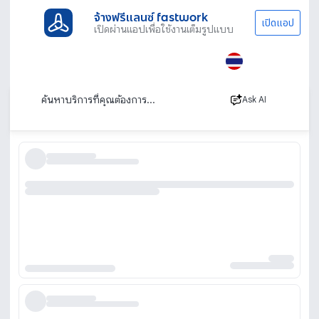
จ้างฟรีแลนซ์ fastwork
เปิดแอป
เปิดผ่านแอปเพื่อใช้งานเต็มรูปแบบ
ประเภทงานทั้งหมด
ไลฟ์สไตล์
คนขับรถ
คนขับรถผู้บริหาร
หาคนขับรถผู้บริหาร จ้างคนขับรถผู้บริหาร
เรียงตาม
Ask AI