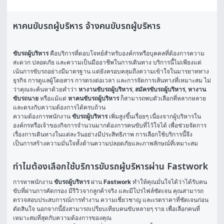
หาคนขับรถผู้บริหาร จ้างคนขับรถผู้บริหาร
ขับรถผู้บริหาร
 คือบริการที่ตอบโจทย์สำหรับองค์กรหรือบุคคลที่ต้องการความ
สะดวก ปลอดภัย และความเป็นมืออาชีพในการเดินทาง บริการนี้ไม่เพียงแต่
เน้นการขับรถอย่างมีมาตรฐาน แต่ยังครอบคลุมถึงความเข้าใจในมารยาททาง
ธุรกิจ การดูแลผู้โดยสาร การตรงต่อเวลา และการจัดการเส้นทางที่เหมาะสม ไม่
ว่าคุณจะค้นหาด้วยคำว่า 
หางานขับรถผู้บริหาร
, 
สมัครขับรถผู้บริหาร
, 
หางาน
ขับรถนาย
 หรือแม้แต่ 
หาคนขับรถผู้บริหาร
 ก็สามารถพบตัวเลือกที่หลากหลาย
และตรงกับความต้องการได้ครบถ้วน
ความต้องการพนักงาน 
ขับรถผู้บริหาร
 เพิ่มสูงขึ้นเรื่อยๆ เนื่องจากผู้บริหารใน
องค์กรหรือเจ้าของกิจการจำนวนมากต้องการคนขับที่ไว้ใจได้ เพื่อช่วยจัดการ
เรื่องการเดินทางในแต่ละวันอย่างมีประสิทธิภาพ การเลือกใช้บริการนี้จึง
เป็นการสร้างความมั่นใจทั้งด้านความปลอดภัยและภาพลักษณ์ที่เหมาะสม
ทำไมต้องเลือกใช้บริการขับรถผู้บริหารผ่าน Fastwork
การหาพนักงาน 
ขับรถผู้บริหาร
 ผ่าน 
Fastwork
 ทำให้คุณมั่นใจได้ว่าได้รับคน
ขับที่ผ่านการคัดกรอง มีรีวิวจากลูกค้าจริง และมีโปรไฟล์ชัดเจน คุณสามารถ
ตรวจสอบประสบการณ์การทำงาน ความเชี่ยวชาญ และเรตราคาที่ชัดเจนก่อน
ตัดสินใจ นอกจากนี้ยังสามารถเปรียบเทียบคนขับหลายๆ ราย เพื่อเลือกคนที่
เหมาะสมที่สุดกับความต้องการของคุณ