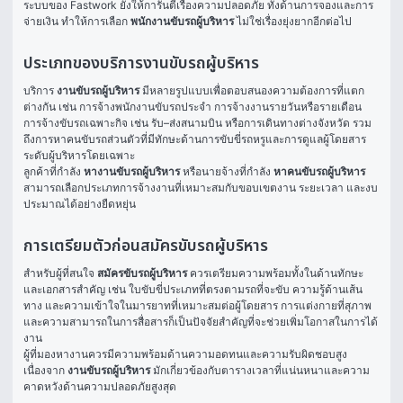
ระบบของ Fastwork ยังให้การันตีเรื่องความปลอดภัย ทั้งด้านการจองและการ
จ่ายเงิน ทำให้การเลือก 
พนักงานขับรถผู้บริหาร
 ไม่ใช่เรื่องยุ่งยากอีกต่อไป
ประเภทของบริการงานขับรถผู้บริหาร
บริการ 
งานขับรถผู้บริหาร
 มีหลายรูปแบบเพื่อตอบสนองความต้องการที่แตก
ต่างกัน เช่น การจ้างพนักงานขับรถประจำ การจ้างงานรายวันหรือรายเดือน 
การจ้างขับรถเฉพาะกิจ เช่น รับ–ส่งสนามบิน หรือการเดินทางต่างจังหวัด รวม
ถึงการหาคนขับรถส่วนตัวที่มีทักษะด้านการขับขี่รถหรูและการดูแลผู้โดยสาร
ระดับผู้บริหารโดยเฉพาะ
ลูกค้าที่กำลัง 
หางานขับรถผู้บริหาร
 หรือนายจ้างที่กำลัง 
หาคนขับรถผู้บริหาร
สามารถเลือกประเภทการจ้างงานที่เหมาะสมกับขอบเขตงาน ระยะเวลา และงบ
ประมาณได้อย่างยืดหยุ่น
การเตรียมตัวก่อนสมัครขับรถผู้บริหาร
สำหรับผู้ที่สนใจ 
สมัครขับรถผู้บริหาร
 ควรเตรียมความพร้อมทั้งในด้านทักษะ
และเอกสารสำคัญ เช่น ใบขับขี่ประเภทที่ตรงตามรถที่จะขับ ความรู้ด้านเส้น
ทาง และความเข้าใจในมารยาทที่เหมาะสมต่อผู้โดยสาร การแต่งกายที่สุภาพ
และความสามารถในการสื่อสารก็เป็นปัจจัยสำคัญที่จะช่วยเพิ่มโอกาสในการได้
งาน
ผู้ที่มองหางานควรมีความพร้อมด้านความอดทนและความรับผิดชอบสูง 
เนื่องจาก 
งานขับรถผู้บริหาร
 มักเกี่ยวข้องกับตารางเวลาที่แน่นหนาและความ
คาดหวังด้านความปลอดภัยสูงสุด