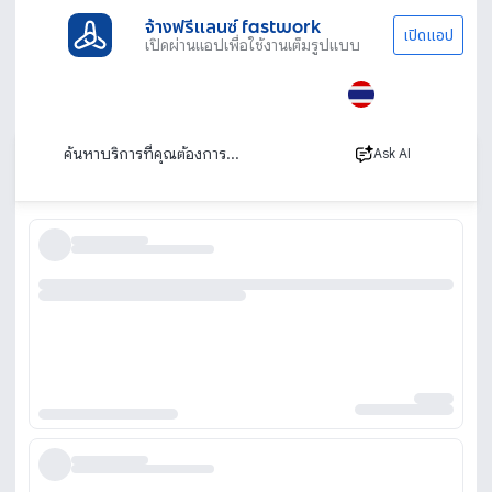
จ้างฟรีแลนซ์ fastwork
เปิดแอป
เปิดผ่านแอปเพื่อใช้งานเต็มรูปแบบ
ประเภทงานทั้งหมด
ไลฟ์สไตล์
จ้าง DJ
นนทบุรี
DJ นนทบุรี
เรียงตาม
Ask AI