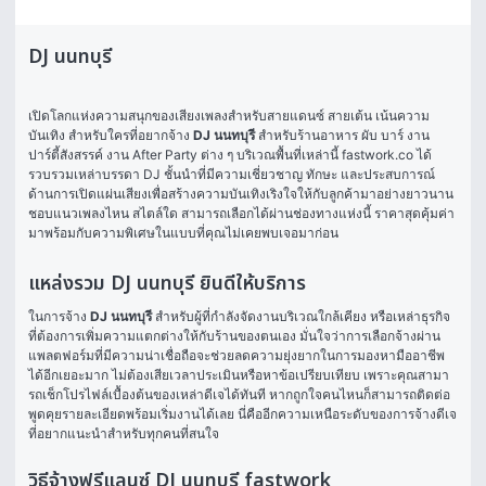
DJ นนทบุรี
เปิดโลกแห่งความสนุกของเสียงเพลงสำหรับสายแดนซ์ สายเต้น เน้นความ
บันเทิง สำหรับใครที่อยากจ้าง 
DJ นนทบุรี
 สำหรับร้านอาหาร ผับ บาร์ งาน
ปาร์ตี้สังสรรค์ งาน After Party ต่าง ๆ บริเวณพื้นที่เหล่านี้ fastwork.co ได้
รวบรวมเหล่าบรรดา DJ ชั้นนำที่มีความเชี่ยวชาญ ทักษะ และประสบการณ์
ด้านการเปิดแผ่นเสียงเพื่อสร้างความบันเทิงเริงใจให้กับลูกค้ามาอย่างยาวนาน 
ชอบแนวเพลงไหน สไตล์ใด สามารถเลือกได้ผ่านช่องทางแห่งนี้ ราคาสุดคุ้มค่า 
มาพร้อมกับความพิเศษในแบบที่คุณไม่เคยพบเจอมาก่อน 
แหล่งรวม DJ นนทบุรี ยินดีให้บริการ
ในการจ้าง 
DJ นนทบุรี
 สำหรับผู้ที่กำลังจัดงานบริเวณใกล้เคียง หรือเหล่าธุรกิจ
ที่ต้องการเพิ่มความแตกต่างให้กับร้านของตนเอง มั่นใจว่าการเลือกจ้างผ่าน
แพลตฟอร์มที่มีความน่าเชื่อถือจะช่วยลดความยุ่งยากในการมองหามืออาชีพ
ได้อีกเยอะมาก ไม่ต้องเสียเวลาประเมินหรือหาข้อเปรียบเทียบ เพราะคุณสามา
รถเช็กโปรไฟล์เบื้องต้นของเหล่าดีเจได้ทันที หากถูกใจคนไหนก็สามารถติดต่อ
พูดคุยรายละเอียดพร้อมเริ่มงานได้เลย นี่คืออีกความเหนือระดับของการจ้างดีเจ
ที่อยากแนะนำสำหรับทุกคนที่สนใจ
วิธีจ้างฟรีแลนซ์ DJ นนทบุรี fastwork