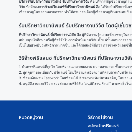
บริการรับปรึกษาวิทยานิพนธ์ รับปรึกษางานวิจัย
 คือ บริการที่ผู้เชี่ยวชาญ
วิจัย ข้อดีของการ
จ้างฟรีแลนซ์ที่ปรึกษาวิทยานิพนธ์
 คือ ได้รับคำปรึกษาที่
เชี่ยวชาญในหลากหลายสาขา ทำให้สามารถเลือกผู้เชี่ยวชาญที่เหมาะสมกับ
รับปรึกษาวิทยานิพนธ์ รับปรึกษางานวิจัย โดยผู้เชี่ยว
ที่ปรึกษาวิทยานิพนธ์ ที่ปรึกษางานวิจัย 
คือ ผู้ที่มีความรู้ความเชี่ยวชาญใ
สนับสนุนนักศึกษาหรือผู้ทำวิจัยในการดำเนินงานวิจัย ตั้งแต่ขั้นตอนการวา
เป็นไปอย่างมีประสิทธิภาพมากขึ้น และได้ผลลัพธ์ที่ดีกว่า การจ้างฟรีแลนซ์
ที
วิธีจ้างฟรีแลนซ์ ที่ปรึกษาวิทยานิพนธ์ ที่ปรึกษางานว
1. ค้นหาฟรีแลนซ์ที่ถูกใจ โดยพิจารณาจากผลงาน ความสามารถ ขั้นตอนการทำ
2. พูดคุยรายละเอียดกับฟรีแลนซ์ โดยให้รายละเอียดงานที่ครบถ้วนกับฟรีแ
3. ชำระเงินผ่าน Fastwork โดยชำระได้ 3 ช่องทางทั้ง บัตรเครดิต, โมบายแบง
4. อนุมัติงานและรีวิว ตรวจสอบงานที่ได้รับ “อนุมัติงาน Final” หากพอใจ
หมวดหมู่งาน
วิธีการใช้งาน
สมัครเป็นฟรีแลนซ์