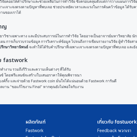
ด้านวิจัยคอยให้คำปรึกษาและช่วยเหลือในการทำวิจัย ซึ่งครอบคลุมตั้งแต่การวางแผนการวิจ
เฉพาะเจาะจงตรงตามปัญหาที่พบเจอ ช่วยประหยัดเวลาและแรงในการค้นคว้าข้อมูล ได้รับคว
งานของเราได้
ชาญ
นสาขาวิชาเฉพาะทาง และมีประสบการณ์ในการทำวิจัย โดยอาจเป็นอาจารย์มหาวิทยาลัย นักวิช
งแผน การเก็บรวบรวมข้อมูล การวิเคราะห์ข้อมูล ไปจนถึงการเขียนรายงานวิจัย ผู้ทำวิจัย
่ปรึกษาวิทยานิพนธ์
 จะทำให้ได้รับคำปรึกษาที่เฉพาะเจาะจงตรงตามปัญหาที่พบเจอ และยั
ิจัย fastwork
งาน รวมถึงรีวิวและความเห็นต่างๆ ที่ได้รับ

ลนซ์ โดยฟรีแลนซ์จะสร้างใบเสนอราคาให้คุณพิจารณา

ค์กิ้ง และจ่ายด้วย Fastwork coin มั่นใจได้แน่นอนด้วย Fastwork การันตี

ในผลงาน “ขอแก้ไขงาน Final” หากคุณยังไม่พอใจกับงาน
ผลิตภัณฑ์
เกี่ยวกับ fastwork
Fastwork
Feedback พวกเรา