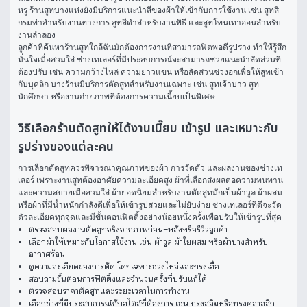
หรู ร้านสูทบางแห่งยังมีบริการแนะนำสีของผ้าให้เข้ากับการใช้งาน เช่น สูทสี
กรมท่าสำหรับงานทางการ สูทสีดำสำหรับงานพิธี และสูทโทนเทาอ่อนสำหรับ
งานลำลอง
ลูกค้าที่ค้นหาร้านสูทใกล้ฉันมักต้องการงานที่สามารถฟิตพอดีรูปร่าง ทำให้รู้สึก
มั่นใจเมื่อสวมใส่ ช่างเทเลอร์ที่มีประสบการณ์จะสามารถช่วยแนะนำสัดส่วนที่
ต้องปรับ เช่น ความกว้างไหล่ ความยาวแขน หรือสัดส่วนช่วงอกเพื่อให้สูทเข้า
กับบุคลิก บางร้านมีบริการตัดสูทสำหรับงานเฉพาะ เช่น สูทเจ้าบ่าว สูท
นักศึกษา หรืองานถ่ายภาพที่ต้องการความเนี้ยบเป็นพิเศษ
วิธีเลือกร้านตัดสูทให้ได้งานเนี๊ยบ เข้ารูป และเหมาะกับ
รูปร่างของแต่ละคน
การเลือกตัดสูทควรพิจารณาคุณภาพของผ้า การวัดตัว และผลงานของช่างเท
เลอร์ เพราะงานสูทต้องอาศัยความละเอียดสูง ผ้าที่เลือกส่งผลต่อความทนทาน
และความสบายเมื่อสวมใส่ ผ้ายอดนิยมสำหรับงานตัดสูทมักเป็นผ้าวูล ผ้าผสม 
หรือผ้าที่มีน้ำหนักกำลังดีเพื่อให้เข้ารูปสวยและไม่ยับง่าย ช่างเทเลอร์ที่ดีจะวัด
ตัวละเอียดทุกจุดและมีขั้นตอนฟิตติ้งอย่างน้อยหนึ่งครั้งเพื่อปรับให้เข้ารูปที่สุด
ตรวจสอบผลงานตัดสูทจริงจากภาพก่อน–หลังหรือรีวิวลูกค้า
เลือกผ้าให้เหมาะกับโอกาสใช้งาน เช่น ผ้าวูล ผ้าใยผสม หรือผ้าบางสำหรับ
อากาศร้อน
ดูความละเอียดของการตัด โดยเฉพาะช่วงไหล่และทรงเสื้อ
สอบถามขั้นตอนการฟิตติ้งและจำนวนครั้งที่ปรับแก้ได้
ตรวจสอบราคาตัดสูทและระยะเวลาในการทำงาน
เลือกช่างที่มีประสบการณ์กับสไตล์ที่ต้องการ เช่น ทรงสลิมหรือทรงคลาสสิก