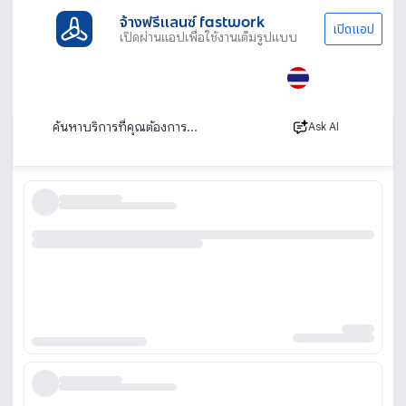
จ้างฟรีแลนซ์ fastwork
เปิดแอป
เปิดผ่านแอปเพื่อใช้งานเต็มรูปแบบ
ประเภทงานทั้งหมด
ไลฟ์สไตล์
ตัดสูท
ร้านตัดสูท รับตัดชุดสูท สั่งตัดสูท
เรียงตาม
Ask AI