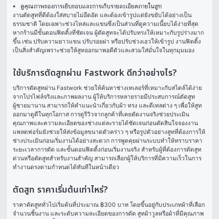
ดูคุณภาพของการเย็บขอบและการเก็บรายละเอียดภายในสูท
งานตัดสูทที่ดีต้องใส่สบายไม่อึดอัด และต้องเข้ารูปแต่ยังขยับได้อย่างเป็น
ธรรมชาติ โดยเฉพาะช่วงไหล่และแขนซึ่งเป็นส่วนที่ดูความเนี้ยบได้ง่ายที่สุด 
หากร้านมีขั้นตอนฟิตติ้งที่ชัดเจน ผู้ตัดสูทจะได้ปรับทรงให้เหมาะกับรูปร่างมาก
ขึ้น เช่น ปรับความยาวแขน ปรับรอยผ่า หรือปรับช่วงเอวให้เข้ารูป งานฟิตติ้ง
เป็นสิ่งสำคัญเพราะช่วยให้สูทออกมาพอดีตัวและสวมใส่มั่นใจในทุกมุมมอง
ใช้บริการตัดสูทผ่าน Fastwork ดีกว่าอย่างไร?
บริการตัดสูทผ่าน Fastwork ช่วยให้ค้นหาช่างเทเลอร์ที่เหมาะกับสไตล์ได้ง่าย
จากโปรไฟล์จริงและภาพผลงาน ผู้ให้บริการหลายรายมีประสบการณ์ตัดสูท
ผู้ชายมานาน สามารถให้คำแนะนำเกี่ยวกับผ้า ทรง และดีเทลต่าง ๆ เพื่อให้สูท
ออกมาดูดีในทุกโอกาส การดูรีวิวจากลูกค้าที่เคยตัดงานจริงช่วยประเมิน
คุณภาพและความละเอียดของช่างแต่ละรายได้ชัดเจนก่อนตัดสินใจจองงาน
แพลตฟอร์มยังช่วยให้ส่งข้อมูลขนาดตัวคร่าว ๆ หรือรูปตัวอย่างสูทที่ต้องการให้
ช่างประเมินก่อนเริ่มงานได้อย่างสะดวก การพูดคุยผ่านระบบทำให้ทราบราคา 
ระยะเวลาการตัด และขั้นตอนฟิตติ้งก่อนเริ่มงานจริง สำหรับผู้ที่ต้องการตัดสูท
ด่วนหรือตัดสูทสำหรับงานสำคัญ สามารถเลือกผู้ให้บริการที่มีความเร็วในการ
ทำงานตรงตามกำหนดได้ทันทีในหน้าเดียว
ตัดสูท ราคาเริ่มต้นเท่าไหร่?
ราคาตัดสูททั่วไปเริ่มต้นที่ประมาณ ฿300 บาท โดยขึ้นอยู่กับประเภทผ้าที่เลือก 
จำนวนชิ้นงาน และระดับความละเอียดของการตัด สูทผ้าวูลหรือผ้าที่มีคุณภาพ