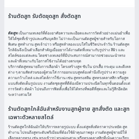
ร้านตัดสูท รับตัดชุดสูท สั่งตัดสูท
ตัดสูท
 เป็นงานเทเลอร์ที่ต้องอาศัยความละเอียดและการวัดตัวอย่างแม่นยำเพื่อ
ให้ได้ชุดที่เข้ารูปและเสริมบุคลิก ไม่ว่าจะเป็นงานตัดสูทผู้ชายสำหรับโอกาส
พิเศษ สูททำงาน สูทเจ้าบ่าว หรือสูทลำลองแบบใส่ในชีวิตประจำวัน ร้านตัดสูท
ใกล้ฉันจึงเป็นตัวเลือกสำคัญเมื่ออยากได้งานตัดที่เหมาะกับรูปร่าง สีผิว และ
สไตล์ของแต่ละคน โดยช่างเทเลอร์ที่มีประสบการณ์สามารถช่วยแนะนำทรง
และผ้าที่เหมาะกับโอกาสใช้งานได้อย่างตรงจุด
บริการตัดสูทหมายถึงการเลือกผ้า โครงสร้างสูท ซับใน ปกเสื้อ กระดุม และดีเทล
ต่าง ๆ ตามสัดส่วนของผู้สวมใส่ การออกแบบสูทต้องคำนึงถึงรูปร่าง ความสูง 
ความกว้างไหล่ และสไตล์การใช้งาน เช่น สูททรงสลิม สูททรงคลาสสิก หรือสูท
แบบสั่งตัดเต็มรูปแบบ งานตัดชุดสูทที่ดีต้องมีความประณีตในทุกขั้นตอนตั้งแต่
การวัดตัว ตัดผ้า ไปจนถึงการฟิตติ้งเพื่อให้ได้ทรงที่พอดีที่สุดและไม่รู้สึกอึดอัด
ระหว่างสวมใส่
ร้านตัดสูทใกล้ฉันสำหรับงานสูทผู้ชาย สูทสั่งตัด และสูท
เฉพาะตัวหลายสไตล์
ร้านตัดสูทใกล้ฉันมักให้บริการหลายรูปแบบ ตั้งแต่สูทสั่งตัดราคาประหยัด สูท
ทำงาน ไปจนถึงสูทระดับพรีเมียมที่ต้องใช้ผ้าคุณภาพสูง งานตัดสูทผู้ชายมีให้
เลือกหลายทรง เช่น ทรงเข้ารูป ทรงผ่อนสวม หรือทรงคลาสสิกที่เน้นความเรียบ