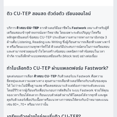
ติว CU-TEP สอนสด ตัวต่อตัว เรียนออนไลน์
บริการ 
ติวสอบ CU-TEP
 จากติวเตอร์มืออาชีพใน 
Fastwork
 เหมาะสำหรับผู้ที่
เตรียมสอบเข้าจุฬาลงกรณ์มหาวิทยาลัย โดยเฉพาะระดับปริญญาโทหรือ
หลักสูตรอินเตอร์ ข้อสอบ CU-TEP ประเมินความสามารถทางภาษาอังกฤษ 3 
ด้านคือ Listening, Reading และ Writing ซึ่งผู้เรียนสามารถเลือกติวเฉพาะพาร์
ท หรือเรียนแบบรวมทุกพาร์ทก็ได้ ติวเตอร์มีประสบการณ์ตรงในการเตรียมสอบ 
และสามารถช่วยคุณเข้าใจโครงสร้างข้อสอบ เทคนิคการทำข้อสอบในเวลา
จำกัด รวมถึงฝึกทำแบบทดสอบเสมือนจริง (Mock test) อย่างต่อเนื่อง
ทำไมเลือกติว CU-TEP ผ่านแพลตฟอร์ม Fastwork?
จุดเด่นของการเลือก 
ติวสอบ CU-TEP
 กับติวเตอร์บน Fastwork คือความ
ยืดหยุ่นและความเฉพาะทาง คุณสามารถเลือกติวเตอร์ที่ตรงกับระดับของคุณ
ได้ ไม่ว่าจะไม่มีพื้นฐานเลย หรือเคยสอบมาแล้วแต่ต้องการยกระดับคะแนน 
โดยมีรีวิวจากผู้เรียนจริงเพื่อประกอบการตัดสินใจ ระบบ Fastwork ช่วยให้คุณ
จองเวลาเรียนได้สะดวก เรียนแบบตัวต่อตัวผ่านวิดีโอคอลได้จากทุกที่ และพูด
คุยกับติวเตอร์เพื่อปรับเนื้อหาหรือแนวทางการสอนให้ตรงกับเป้าหมายคะแนน 
เช่น 60+, 70+ หรือมากกว่านั้น
เตรียมตัวอย่างไรก่อนเริ่มติว CU-TEP?