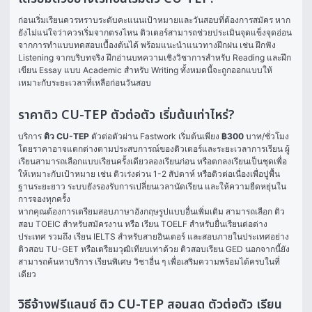
ก่อนเริ่มเรียนควรทราบระดับคะแนนเป้าหมายและวันสอบที่ต้องการสมัคร หาก
ยังไม่แน่ใจว่าควรเริ่มจากตรงไหน ติวเตอร์สามารถช่วยประเมินจุดแข็งจุดอ่อน
จากการทำแบบทดสอบเบื้องต้นได้ พร้อมแนะนำแนวทางฝึกฝน เช่น ฝึกฟัง 
Listening จากบริบทจริง ฝึกอ่านบทความเชิงวิชาการสำหรับ Reading และฝึก
เขียน Essay แบบ Academic สำหรับ Writing ทั้งหมดนี้จะถูกออกแบบให้
เหมาะกับระยะเวลาที่เหลือก่อนวันสอบ
ราคาติว CU-TEP ตัวต่อตัว เริ่มต้นเท่าไหร่?
บริการ 
ติว CU-TEP
 ตัวต่อตัวผ่าน Fastwork เริ่มต้นเพียง 
฿300
 บาท/ชั่วโมง 
โดยราคาอาจแตกต่างตามประสบการณ์ของติวเตอร์และระยะเวลาการเรียน ผู้
เรียนสามารถเลือกแบบเรียนครั้งเดียวลองเรียนก่อน หรือตกลงเรียนเป็นชุดเพื่อ
ให้เหมาะกับเป้าหมาย เช่น ติวเร่งด่วน 1-2 สัปดาห์ หรือติวต่อเนื่องเพื่อปูพื้น
ฐานระยะยาว ระบบยังรองรับการเปลี่ยนเวลานัดเรียน และให้ความยืดหยุ่นใน
การจองทุกครั้ง
หากคุณต้องการเตรียมสอบภาษาอังกฤษรูปแบบอื่นเพิ่มเติม สามารถเลือก 
ติว
สอบ TOEIC
 สำหรับสมัครงาน หรือ 
เรียน TOELF
 สำหรับยื่นเรียนต่อต่าง
ประเทศ รวมถึง 
เรียน IELTS
 สำหรับสายอินเตอร์ และสอบภายในประเทศอย่าง 
ติวสอบ TU-GET
 หรือเตรียมวุฒิเทียบเท่าด้วย 
ติวสอบเรียน GED
 นอกจากนี้ยัง
สามารถค้นหาบริการ 
เรียนพิเศษ
 วิชาอื่น ๆ เพื่อเสริมความพร้อมได้ครบในที่
เดียว
วิธีจ้างฟรีแลนซ์ ติว CU-TEP สอนสด ตัวต่อตัว เรียน