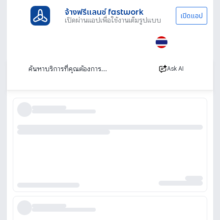
จ้างฟรีแลนซ์ fastwork
เปิดแอป
เปิดผ่านแอปเพื่อใช้งานเต็มรูปแบบ
ประเภทงานทั้งหมด
เรียนพิเศษ
ติวสอบ CU-TEP
ติว CU-TEP สอนสด ตัวต่อตัว เรียนออนไลน์
เรียงตาม
Ask AI