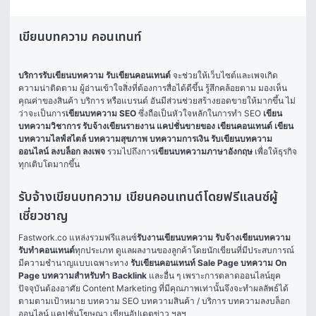
เขียนบทความ คอนเทนท์
บริการรับเขียนบทความ รับเขียนคอนเทนต์
 จะช่วยให้เว็บไซต์และเพจเกิด
ความน่าติดตาม ผู้อ่านเข้าใจสิ่งที่ต้องการสื่อได้ดีขึ้น รู้สึกคล้อยตาม มองเห็น
คุณค่าของสินค้า บริการ หรือแบรนด์ อันมีส่วนช่วยสร้างยอดขายให้มากขึ้น ไม่
ว่าจะเป็นการ
เขียนบทความ SEO
 ซึ่งถือเป็นหัวใจหลักในการทำ SEO 
เขียน
บทความวิชาการ
รับจ้างเขียนรายงาน
แคปชั่นขายของ
 เขียนคอนเทนต์ 
เขียน
บทความไลฟ์สไตล์
บทความสุขภาพ
บทความการเงิน
 รับเขียนบทความ
ออนไลน์ ลงบล็อก ลงเพจ
 รวมไปถึงการ
เขียนบทความภาษาอังกฤษ
 เพื่อให้ธุรกิจ
ทุกเติบโตมากขึ้น
รับจ้างเขียนบทความ เขียนคอนเทนต์โดยฟรีแลนซ์ผู้
เชี่ยวชาญ
Fastwork.co แหล่งรวมฟรีแลนซ์
รับงานเขียนบทความ รับจ้างเขียนบทความ 
รับทำคอนเทนต์
ทุกประเภท ดูแลผลงานของลูกค้าโดยนักเขียนที่มีประสบการณ์ 
มีความชำนาญแบบเฉพาะทาง 
รับเขียนคอนเทนท์ Sale Page บทความ On 
Page บทความสำหรับทำ Backlink
 และอื่น ๆ เพราะการตลาดออนไลน์ยุค
ปัจจุบันต้องอาศัย Content Marketing ที่มีคุณภาพเท่านั้นจึงจะทำผลลัพธ์ได้
ตามตามเป้าหมาย บทความ SEO บทความสินค้า / บริการ บทความลงบล็อก
ออนไลน์ แคปชั่นโฆษณา เขียนอัปเดตข่าว ฯลฯ