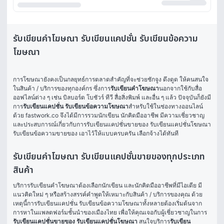
รับเขียนคำโฆษณา รับเขียนแคปชั่น รับเขียนข้อความ
โฆษณา
การโฆษณายังคงเป็นกลยุทธ์การตลาดสำคัญที่จะช่วยชักจูง ดึงดูด ให้คนสนใจ
ในสินค้า / บริการของทุกองค์กร ซึ่งการ
รับเขียนคำโฆษณา
นอกจากใช้กับสื่อ
ออฟไลน์ต่าง ๆ เช่น บิลบอร์ด โบชัวร์ ทีวี สื่อสิ่งพิมพ์ และอื่น ๆ แล้ว ปัจจุบันก็ยังมี
การ
รับเขียนแคปชั่น
รับเขียนข้อความโฆษณา
สำหรับใช้ในช่องทางออนไลน์
ด้วย fastwork.co จึงได้มีการรวมนักเขียน นักคิดมืออาชีพ มีความเชี่ยวชาญ 
และประสบการณ์เกี่ยวกับการรับเขียนแคปชั่นขายของ รับเขียนแคปชั่นโฆษณา 
รับเขียนข้อความขายของ เอาไว้ให้แบบครบครัน เลือกจ้างได้ทันที 
รับเขียนคำโฆษณา รับเขียนแคปชั่นขายของทุกประเภท
สินค้า
บริการรับเขียนคำโฆษณาต้องเลือกนักเขียน และนักคิดมืออาชีพที่มีไอเดีย มี
แนวคิดใหม่ ๆ หรือสร้างสรรค์คำพูดให้เหมาะกับสินค้า / บริการของคุณ ด้วย
เหตุนี้การรับเขียนแคปชั่น รับเขียนข้อความโฆษณาทั้งหลายต้องเริ่มต้นจาก
การหาในแพลตฟอร์มชั้นนำของเมืองไทย เพื่อให้คุณเจอกับผู้เชี่ยวชาญในการ
รับเขียนแคปชั่นขายของ
รับเขียนแคปชั่นโฆษณา
 สนใจบริการ
รับเขียน