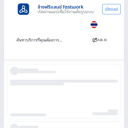
จ้างฟรีแลนซ์ fastwork
เปิดแอป
เปิดผ่านแอปเพื่อใช้งานเต็มรูปแบบ
ประเภทงานทั้งหมด
ทนาย บัญชีและที่ปรึกษา
จดทะเบียนการค้า
รับจดทะเบียนเครื่องหมายการค้า จดทะเบียนการ
ค้า ทะเบียนพาณิชย์ บุคคลธรรมดา
Ask AI
เรียงตาม