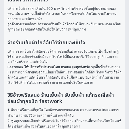
บริการเย็บผ้า ราคาเริ่มต้น 200 บาท โดยค่าบริการจะขึ้นอยู่กับประเภทของ
งาน เช่น งานซ่อมเสื้อผ้าทั่วไป งานแก้ทรง หรือการตัดเย็บใหม่ รวมถึงความ
ยากง่ายและชนิดของผ้า
ลูกค้าสามารถเลือกบริการจากร้านเย็บผ้าใกล้ฉันให้เหมาะกับงบประมาณ พร้อม
ดูรายละเอียดก่อนตัดสินใจเพื่อให้ได้บริการที่มีคุณภาพ
จ้างร้านเย็บผ้าใกล้ฉันได้ง่ายและมั่นใจ
บริการร้านเย็บผ้าใกล้ฉันช่วยให้การซ่อมเสื้อผ้าและปรับแก้ทรงเป็นเรื่องง่าย ผู้
ใช้สามารถเลือกช่างเย็บผ้าจากโปรไฟล์ที่มีผลงานจริง รีวิวจากลูกค้า และราย
ละเอียดบริการก่อนตัดสินใจ
Fastwork ให้บริการทั่วประเทศไทย ครอบคลุมทุกจังหวัด ทุกพื้นที่
 พร้อมระบบ 
Fastmatch ที่ช่วยจับคู่ร้านเย็บผ้าใกล้ฉัน ร้านซ่อมผ้า ใกล้ฉัน ร้านแก้ทรงเสื้อผ้า 
ใกล้ฉัน และร้านตัดเย็บผ้า ใกล้ฉันกับช่างในพื้นที่แบบเรียลไทม์ ทำให้สามารถ
เรียกใช้บริการได้อย่างรวดเร็ว สะดวก และมั่นใจในคุณภาพ
วิธีจ้างฟรีแลนซ์ ร้านเย็บผ้า รับเย็บผ้า แก้ทรงเสื้อผ้า
ซ่อมผ้าทุกชนิด fastwork
1. ค้นหาฟรีแลนซ์ที่ถูกใจ โดยพิจารณาจากผลงาน ความสามารถ ขั้นตอนการ
ทำงาน รวมถึงรีวิวและความเห็นต่างๆ ที่ได้รับ

2. พูดคุยรายละเอียดกับฟรีแลนซ์ โดยให้รายละเอียดงานที่ครบถ้วนกับฟรีแลนซ์ 
โดยฟรีแลนซ์จะสร้างใบเสนอราคาให้คุณพิจารณา
