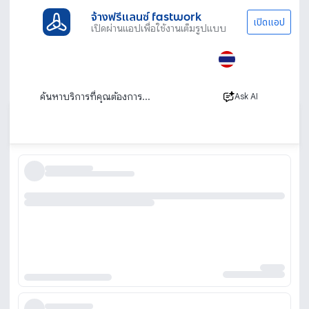
จ้างฟรีแลนซ์ fastwork
เปิดแอป
เปิดผ่านแอปเพื่อใช้งานเต็มรูปแบบ
ประเภทงานทั้งหมด
ไลฟ์สไตล์
รับซ่อมเสื้อผ้า
เย็บผ้า
ร้านเย็บผ้า รับเย็บผ้า แก้ทรงเสื้อผ้า ซ่อมผ้าทุก
ชนิด
Ask AI
เรียงตาม