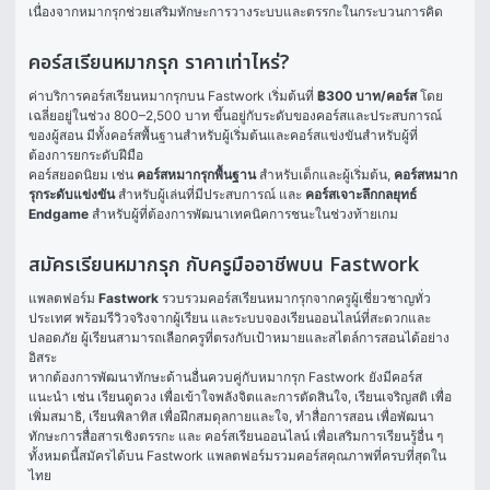
เนื่องจากหมากรุกช่วยเสริมทักษะการวางระบบและตรรกะในกระบวนการคิด
คอร์สเรียนหมากรุก ราคาเท่าไหร่?
ค่าบริการคอร์สเรียนหมากรุกบน Fastwork เริ่มต้นที่ 
฿300 บาท/คอร์ส
 โดย
เฉลี่ยอยู่ในช่วง 800–2,500 บาท ขึ้นอยู่กับระดับของคอร์สและประสบการณ์
ของผู้สอน มีทั้งคอร์สพื้นฐานสำหรับผู้เริ่มต้นและคอร์สแข่งขันสำหรับผู้ที่
ต้องการยกระดับฝีมือ
คอร์สยอดนิยม เช่น 
คอร์สหมากรุกพื้นฐาน
 สำหรับเด็กและผู้เริ่มต้น, 
คอร์สหมาก
รุกระดับแข่งขัน
 สำหรับผู้เล่นที่มีประสบการณ์ และ 
คอร์สเจาะลึกกลยุทธ์ 
Endgame
 สำหรับผู้ที่ต้องการพัฒนาเทคนิคการชนะในช่วงท้ายเกม
สมัครเรียนหมากรุก กับครูมืออาชีพบน Fastwork
แพลตฟอร์ม 
Fastwork
 รวบรวมคอร์สเรียนหมากรุกจากครูผู้เชี่ยวชาญทั่ว
ประเทศ พร้อมรีวิวจริงจากผู้เรียน และระบบจองเรียนออนไลน์ที่สะดวกและ
ปลอดภัย ผู้เรียนสามารถเลือกครูที่ตรงกับเป้าหมายและสไตล์การสอนได้อย่าง
อิสระ
หากต้องการพัฒนาทักษะด้านอื่นควบคู่กับหมากรุก Fastwork ยังมีคอร์ส
แนะนำ เช่น 
เรียนดูดวง
 เพื่อเข้าใจพลังจิตและการตัดสินใจ, 
เรียนเจริญสติ
 เพื่อ
เพิ่มสมาธิ, 
เรียนพิลาทิส
 เพื่อฝึกสมดุลกายและใจ, 
ทำสื่อการสอน
 เพื่อพัฒนา
ทักษะการสื่อสารเชิงตรรกะ และ 
คอร์สเรียนออนไลน์
 เพื่อเสริมการเรียนรู้อื่น ๆ 
ทั้งหมดนี้สมัครได้บน Fastwork แพลตฟอร์มรวมคอร์สคุณภาพที่ครบที่สุดใน
ไทย