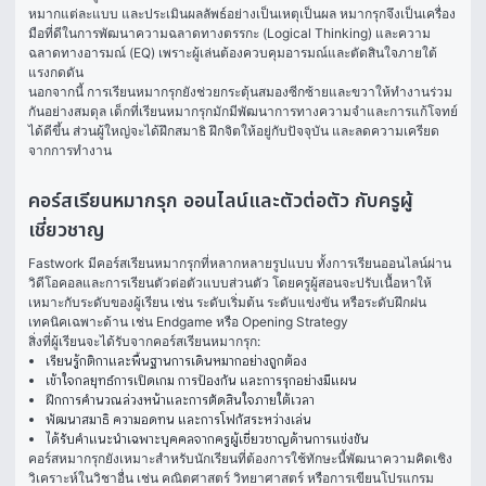
หมากแต่ละแบบ และประเมินผลลัพธ์อย่างเป็นเหตุเป็นผล หมากรุกจึงเป็นเครื่อง
มือที่ดีในการพัฒนาความฉลาดทางตรรกะ (Logical Thinking) และความ
ฉลาดทางอารมณ์ (EQ) เพราะผู้เล่นต้องควบคุมอารมณ์และตัดสินใจภายใต้
แรงกดดัน
นอกจากนี้ การเรียนหมากรุกยังช่วยกระตุ้นสมองซีกซ้ายและขวาให้ทำงานร่วม
กันอย่างสมดุล เด็กที่เรียนหมากรุกมักมีพัฒนาการทางความจำและการแก้โจทย์
ได้ดีขึ้น ส่วนผู้ใหญ่จะได้ฝึกสมาธิ ฝึกจิตให้อยู่กับปัจจุบัน และลดความเครียด
จากการทำงาน
คอร์สเรียนหมากรุก ออนไลน์และตัวต่อตัว กับครูผู้
เชี่ยวชาญ
Fastwork มีคอร์สเรียนหมากรุกที่หลากหลายรูปแบบ ทั้งการเรียนออนไลน์ผ่าน
วิดีโอคอลและการเรียนตัวต่อตัวแบบส่วนตัว โดยครูผู้สอนจะปรับเนื้อหาให้
เหมาะกับระดับของผู้เรียน เช่น ระดับเริ่มต้น ระดับแข่งขัน หรือระดับฝึกฝน
เทคนิคเฉพาะด้าน เช่น Endgame หรือ Opening Strategy
สิ่งที่ผู้เรียนจะได้รับจากคอร์สเรียนหมากรุก:
เรียนรู้กติกาและพื้นฐานการเดินหมากอย่างถูกต้อง
เข้าใจกลยุทธ์การเปิดเกม การป้องกัน และการรุกอย่างมีแผน
ฝึกการคำนวณล่วงหน้าและการตัดสินใจภายใต้เวลา
พัฒนาสมาธิ ความอดทน และการโฟกัสระหว่างเล่น
ได้รับคำแนะนำเฉพาะบุคคลจากครูผู้เชี่ยวชาญด้านการแข่งขัน
คอร์สหมากรุกยังเหมาะสำหรับนักเรียนที่ต้องการใช้ทักษะนี้พัฒนาความคิดเชิง
วิเคราะห์ในวิชาอื่น เช่น คณิตศาสตร์ วิทยาศาสตร์ หรือการเขียนโปรแกรม 