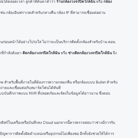
์ได้ตลอดเวลา ลูกค้าที่ค้นหาคำว่า 
ร้านกล้องวงจรปิดใกล้ฉัน
 หรือ 
กล้อง
่ เช่น กล้องอินฟราเรดสำหรับกลางคืน กล้อง IP ที่สามารถเชื่อมต่อผ่าน
นก่อนหน้าได้อย่างโปร่งใส ไม่ว่าจะเป็นบริการติดตั้งกล้องสำหรับบ้าน คอน
ที่กำลังค้นหา 
ติดกล้องวงจรปิดใกล้ฉัน
 หรือ 
ช่างติดกล้องวงจรปิดใกล้ฉัน
 จึง
e สำหรับพื้นที่ภายในที่ต้องการความกลมกลืน หรือกล้องแบบ Bullet สำหรับ
งง่ายและเชื่อมต่อกับสมาร์ตโฟนได้ทันที
บบบันทึกภาพแบบ NVR ที่ปลอดภัยและจัดเก็บข้อมูลได้ยาวนาน ซึ่งตอบ
์ดดิสก์ในเครื่องหรือบันทึกลง Cloud นอกจากนี้ควรตรวจสอบว่าช่างมีการรับ
หาการติดตั้งผิดตำแหน่งหรืออุปกรณ์ไม่เพียงพอ อีกทั้งยังช่วยให้ได้การ