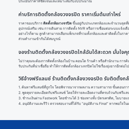
ประเมินราคาที่ชัดเจนและเหมาะสมกับงบประมาณ
ค่าบริการติดตั้งกล้องวงจรปิด ราคาเริ่มต้นเท่าไหร่
ราคาของบริการ 
ติดตั้งกล้องวงจรปิด
 ขึ้นอยู่กับประเภทกล้องและจำนวนจุดที่ต
อุปกรณ์เสริม เช่น การเดินสาย การติดตั้ง NVR หรือการเชื่อมต่อระบบแจ้งเตื
อย่างไรก็ตาม ลูกค้าสามารถเลือกแพ็กเกจที่รวมทั้งกล้องและค่าติดตั้งในราค
ส่วนทำงานเข้ากันได้สมบูรณ์
จองร้านติดตั้งกล้องวงจรปิดใกล้ฉันได้สะดวก มั่นใจ
ไม่ว่าคุณจะต้องการติดตั้งกล้องในบ้าน คอนโด ร้านค้า หรือสำนักงาน การค้
รับประกันที่น่าเชื่อถือ ทำให้การติดตั้งกล้องวงจรปิดไม่ใช่เรื่องยุ่งยากอีกต่อไป
วิธีจ้างฟรีแลนซ์ ร้านติดตั้งกล้องวงจรปิด รับติดตั
1. ค้นหาฟรีแลนซ์ที่ถูกใจ โดยพิจารณาจากผลงาน ความสามารถ ขั้นตอนการทำ
2. พูดคุยรายละเอียดกับฟรีแลนซ์ โดยให้รายละเอียดงานที่ครบถ้วนกับฟรีแ
3. ชำระเงินผ่าน Fastwork โดยชำระได้ 3 ช่องทางทั้ง บัตรเครดิต, โมบายแบง
4. อนุมัติงานและรีวิว ตรวจสอบงานที่ได้รับ “อนุมัติงาน Final” หากพอใจ