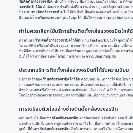
รับติดตั้งกล้องวงจรปิด
 เป็นบริการที่ช่วยเพิ่มความปลอดภัยให้กับบ้าน ที่
วงจรปิดใกล้ฉัน
 มักต้องการช่างติดตั้งที่มีความชำนาญและใช้อุปกรณ์คุณภาพ
ปัจจุบัน 
ช่างติดกล้องวงจรปิด
 ไม่ได้มีหน้าที่เพียงติดตั้งอุปกรณ์เท่านั้น แ
อินเทอร์เน็ต หรือกล้องแบบหมุนปรับมุมได้ เพื่อให้ครอบคลุมทุกจุดอับสายตา
ทำไมควรเลือกใช้บริการร้านติดตั้งกล้องวงจรปิดใกล
การค้นหา 
ร้านติดตั้งกล้องวงจรปิดใกล้ฉัน
 ผ่าน 
Fastwork
 ช่วยให้คุณมั่นใ
โด ออฟฟิศ หรือโกดังสินค้า คุณสามารถเปรียบเทียบราคาและแพ็กเกจที่เหม
ข้อดีอีกประการคือการมีทีมงานมืออาชีพคอยดูแลหลังการติดตั้ง เช่น การเซ็ต
มั่นใจได้ว่าทุกขั้นตอนจะได้รับมาตรฐานและความปลอดภัยสูงสุด
ประเภทบริการติดตั้งกล้องวงจรปิดที่ได้รับความนิยม
บริการหลักของ 
ร้านกล้องวงจรปิดใกล้ฉัน
 ครอบคลุมตั้งแต่การให้คำปรึกษา 
ภายนอกที่ต้องการความทนทานและมองเห็นระยะไกล นอกจากนี้ยังมีบริการ 
สำหรับองค์กรหรือโรงงาน ช่างมักแนะนำระบบกล้องวงจรปิด IP ที่สามารถคว
โจทย์ธุรกิจที่ต้องการตรวจสอบเหตุการณ์ย้อนหลังเพื่อการบริหารงานและร
การเตรียมตัวก่อนจ้างช่างติดตั้งกล้องวงจรปิด
ก่อนตัดสินใจเลือก 
ช่างติดกล้องวงจรปิด
 ควรพิจารณาปัจจัยสำคัญ เช่น พื้นท
ประกันงานติดตั้งและการดูแลหลังการขายหรือไม่ เพื่อความคุ้มค่าในระยะย
ลูกค้าที่ค้นหา 
รับติดกล้องวงจรปิด
 มักต้องการความรวดเร็วในการนัดหมายและบ