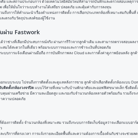
พักอาศัย และสถานประกอบการ ด้วยเทคโนโลยีสมัยใหม่ที่สามารถบันทึกและตรวจสอบเหตุการณ
 เพื่อให้มั่นใจว่าระบบทำงานได้เสถียร ปลอดภัย และคุ้มค่ากับการลงทุน
ต่ยังรวมถึงการให้คำแนะนำเรื่องตำแหน่งการติดตั้ง การเลือกประเภทกล้องที่เหมาะสมกับพื้นที
และตรงกับวัตถุประสงค์ของผู้ใช้งาน
้ฉันผ่าน Fastwork
จได้ว่าช่างที่เลือกมีประสบการณ์จริง ผ่านการรีวิวจากลูกค้าเดิม และสามารถตรวจสอบผลงา
าะสมได้สะดวกในที่เดียว พร้อมระบบการจองและการชำระเงินที่ปลอดภัย
ระบบการแจ้งเตือนผ่านมือถือ การบันทึกภาพลง Cloud และการตั้งค่าดูภาพย้อนหลัง ลูกค้า
ออกแบบระบบ ไปจนถึงการติดตั้งและดูแลหลังการขาย ลูกค้ามักเลือกติดตั้งกล้องแบบ Dom
รับติดตั้งกล้องวงจรปิด
 แบบไร้สายที่เหมาะกับบ้านพักอาศัยและออฟฟิศขนาดเล็ก ซึ่งติดตั้
บคุมผ่านเครือข่าย มีความละเอียดสูง และรองรับจำนวนกล้องหลายตัวพร้อมกัน รวมถึงระ
ักษาความปลอดภัย
ี่ที่ต้องการติดตั้ง จำนวนกล้องที่เหมาะสม รวมถึงระบบการจัดเก็บข้อมูลว่าจะเลือกแบบฮาร
าว
ริการที่ตรงเวลา การแจ้งรายละเอียดพื้นที่และความต้องการเบื้องต้นกับช่างจะช่วยลดปัญ