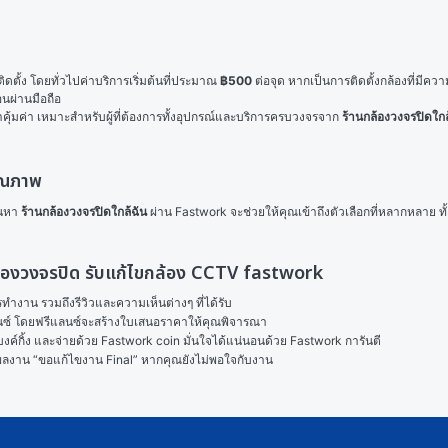
ิดตั้ง โดยทั่วไปค่าบริการเริ่มต้นที่ประมาณ 
฿500
 ต่อจุด หากเป็นการติดตั้งกล้องที่มี
อนผ่านมือถือ
าคุ้มค่า เหมาะสำหรับผู้ที่ต้องการทั้งอุปกรณ์และบริการครบวงจรจาก 
ร้านกล้องวงจรปิดใกล
คุณภาพ
นหา 
ร้านกล้องวงจรปิดใกล้ฉัน
 ผ่าน Fastwork จะช่วยให้คุณเข้าถึงตัวเลือกที่หลากหลาย ท
้งกล้องวงจรปิด รับแก้ไขกล้อง CCTV fastwork
งาน รวมถึงรีวิวและความเห็นต่างๆ ที่ได้รับ

ลนซ์ โดยฟรีแลนซ์จะสร้างใบเสนอราคาให้คุณพิจารณา

ค์กิ้ง และจ่ายด้วย Fastwork coin มั่นใจได้แน่นอนด้วย Fastwork การันตี

ในผลงาน “ขอแก้ไขงาน Final” หากคุณยังไม่พอใจกับงาน