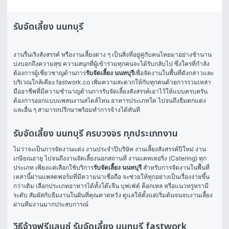
รับจัดเลี้ยง นนทบุรี
งานรื่นเริงสังสรรค์ หรืองานเลี้ยงต่าง ๆ เป็นสิ่งที่อยู่คู่กับคนไทยมาอย่างช้านาน 
บ่งบอกถึงความสุข ความสนุกที่ผู้เข้าร่วมทุกคนจะได้รับกลับไป ซึ่งใครที่กำลัง
ต้องการผู้เชี่ยวชาญด้านการ
รับจัดเลี้ยง นนทบุรี
เพื่อจัดงานในพื้นที่ดังกล่าวและ
บริเวณใกล้เคียง fastwork.co เพิ่มความสะดวกให้กับทุกคนด้วยการรวมเหล่า
มืออาชีพที่มีความชำนาญด้านการรับจัดเลี้ยงสังสรรค์เอาไว้ให้แบบครบครัน 
ต้องการออกแบบแพลนงานสไตล์ไหน อาหารประเภทใด ไปจนถึงธีมตกแต่ง 
และอื่น ๆ สามารถปรึกษาพร้อมทำการจ้างได้ทันที 
รับจัดเลี้ยง นนทบุรี ครบวงจร ทุกประเภทงาน
ไม่ว่าจะเป็นการจัดงานแต่ง งานประจำปีบริษัท งานเลี้ยงสังสรรค์ปีใหม่ งาน
เกษียณอายุ ไปจนถึงงานจัดเลี้ยงนอกสถานที่ งานแคทเทอริ่ง (Catering) ทุก
ประเภท เพียงแค่เลือกใช้บริการ
รับจัดเลี้ยง นนทบุรี 
สำหรับการจัดงานในพื้นที่
เหล่านี้ผ่านแพลตฟอร์มที่มีความน่าเชื่อถือ จะช่วยให้ทุกอย่างเป็นเรื่องง่ายขึ้น
กว่าเดิม เลือกประเภทอาหารได้ทั้งโต๊ะจีน บุฟเฟ่ต์ ค็อกเทล หรือแนวหรูหรามี
ระดับ สัมผัสกับธีมงานในฝันที่คุณคาดหวัง ดูแลให้ตั้งแต่เริ่มต้นจนจบงานเลี้ยง 
ผ่านทีมงานมากประสบการณ์
วิธีจ้างฟรีแลนซ์ รับจัดเลี้ยง นนทบุรี fastwork