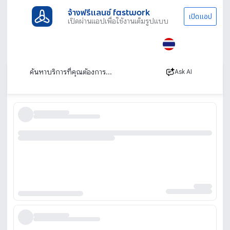
จ้างฟรีแลนซ์ fastwork
เปิดแอป
เปิดผ่านแอปเพื่อใช้งานเต็มรูปแบบ
ประเภทงานทั้งหมด
ไลฟ์สไตล์
รับจัดเลี้ยงนอกสถานที่
นนทบุรี
รับจัดเลี้ยง นนทบุรี
เรียงตาม
Ask AI