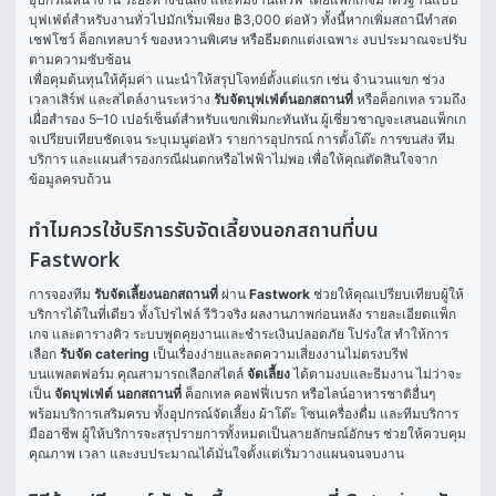
บุฟเฟ่ต์สำหรับงานทั่วไปมักเริ่มเพียง ฿3,000 ต่อหัว ทั้งนี้หากเพิ่มสถานีทำสด 
เชฟโชว์ ค็อกเทลบาร์ ของหวานพิเศษ หรือธีมตกแต่งเฉพาะ งบประมาณจะปรับ
ตามความซับซ้อน
เพื่อคุมต้นทุนให้คุ้มค่า แนะนำให้สรุปโจทย์ตั้งแต่แรก เช่น จำนวนแขก ช่วง
เวลาเสิร์ฟ และสไตล์งานระหว่าง 
รับจัดบุฟเฟ่ต์นอกสถานที่
 หรือค็อกเทล รวมถึง
เผื่อสำรอง 5–10 เปอร์เซ็นต์สำหรับแขกเพิ่มกะทันหัน ผู้เชี่ยวชาญจะเสนอแพ็กเก
จเปรียบเทียบชัดเจน ระบุเมนูต่อหัว รายการอุปกรณ์ การตั้งโต๊ะ การขนส่ง ทีม
บริการ และแผนสำรองกรณีฝนตกหรือไฟฟ้าไม่พอ เพื่อให้คุณตัดสินใจจาก
ข้อมูลครบถ้วน
ทำไมควรใช้บริการรับจัดเลี้ยงนอกสถานที่บน
Fastwork
การจองทีม 
รับจัดเลี้ยงนอกสถานที่
 ผ่าน 
Fastwork
 ช่วยให้คุณเปรียบเทียบผู้ให้
บริการได้ในที่เดียว ทั้งโปรไฟล์ รีวิวจริง ผลงานภาพก่อนหลัง รายละเอียดแพ็ก
เกจ และตารางคิว ระบบพูดคุยงานและชำระเงินปลอดภัย โปร่งใส ทำให้การ
เลือก 
รับจัด catering
 เป็นเรื่องง่ายและลดความเสี่ยงงานไม่ตรงบรีฟ
บนแพลตฟอร์ม คุณสามารถเลือกสไตล์ 
จัดเลี้ยง
 ได้ตามงบและธีมงาน ไม่ว่าจะ
เป็น 
จัดบุฟเฟ่ต์ นอกสถานที่
 ค็อกเทล คอฟฟี่เบรก หรือไลน์อาหารชาติอื่นๆ 
พร้อมบริการเสริมครบ ทั้งอุปกรณ์จัดเลี้ยง ผ้าโต๊ะ โซนเครื่องดื่ม และทีมบริการ
มืออาชีพ ผู้ให้บริการจะสรุปรายการทั้งหมดเป็นลายลักษณ์อักษร ช่วยให้ควบคุม
คุณภาพ เวลา และงบประมาณได้มั่นใจตั้งแต่เริ่มวางแผนจนจบงาน