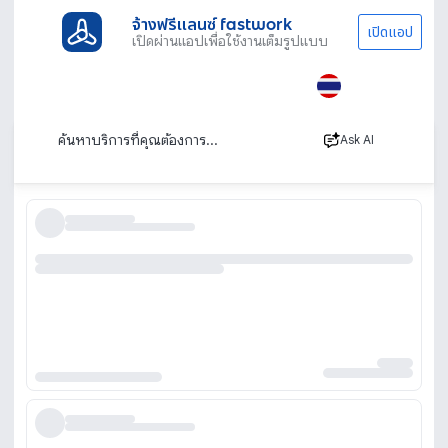
จ้างฟรีแลนซ์ fastwork
เปิดแอป
เปิดผ่านแอปเพื่อใช้งานเต็มรูปแบบ
ประเภทงานทั้งหมด
ไลฟ์สไตล์
รับจัดเลี้ยงนอกสถานที่
รับจัดเลี้ยงนอกสถานที่ Catering รับจัดบุฟเฟ่ต์
เรียงตาม
Ask AI