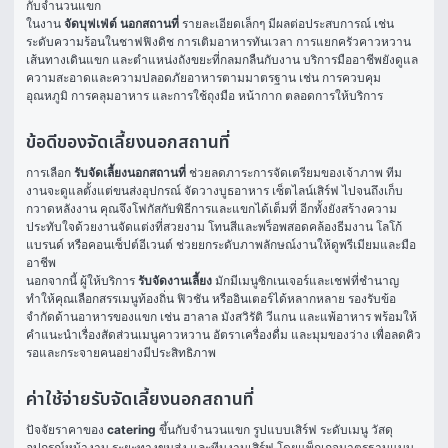
กับจำนวนแขก
ในงาน 
จัดบุฟเฟ่ต์ นอกสถานที่
 รายละเอียดเล็กๆ มีผลต่อประสบการณ์ เช่น 
ระดับความร้อนในชาฟฟิงดิช การเติมอาหารทันเวลา การแยกครัวคาวหวาน 
เส้นทางเดินแขก และตำแหน่งถังขยะที่กลมกลืนกับงาน บริการมืออาชีพยังดูแล
ความสะอาดและความปลอดภัยอาหารตามมาตรฐาน เช่น การควบคุม
อุณหภูมิ การคลุมอาหาร และการใช้ถุงมือ หน้ากาก ตลอดการให้บริการ
ข้อดีของจัดเลี้ยงนอกสถานที่
การเลือก 
รับจัดเลี้ยงนอกสถานที่
 ช่วยลดภาระการจัดเตรียมของเจ้าภาพ ทีม
งานจะดูแลตั้งแต่ขนส่งอุปกรณ์ จัดวางบูธอาหาร เซ็ตไลน์เสิร์ฟ ไปจนถึงเก็บ
กวาดหลังงาน คุณจึงโฟกัสกับพิธีการและแขกได้เต็มที่ อีกทั้งยังสร้างความ
ประทับใจด้วยงานจัดแต่งที่สวยงาม โทนสีและพร็อพสอดคล้องธีมงาน โลโก้
แบรนด์ หรือคอนเซ็ปต์อีเวนต์ ช่วยยกระดับภาพลักษณ์งานให้ดูพรีเมียมและมือ
อาชีพ
นอกจากนี้ ผู้ให้บริการ 
รับจัดงานเลี้ยง
 มักมีเมนูซิกเนเจอร์และเชฟที่ชำนาญ 
ทำให้คุณเลือกสรรเมนูท้องถิ่น ฟิวชัน หรืออินเตอร์ได้หลากหลาย รองรับข้อ
จำกัดด้านอาหารของแขก เช่น ฮาลาล มังสวิรัติ วีแกน และแพ้อาหาร พร้อมให้
คำแนะนำเรื่องสัดส่วนเมนูคาวหวาน อัตราเครื่องดื่ม และมุมของว่าง เพื่อลดคิว
รอและกระจายคนอย่างมีประสิทธิภาพ
ค่าใช้จ่ายรับจัดเลี้ยงนอกสถานที่
ปัจจัยราคาของ 
catering
 ขึ้นกับจำนวนแขก รูปแบบเสิร์ฟ ระดับเมนู วัสดุ
อุปกรณ์หน้างาน ระยะทางขนส่ง และทีมงานเสิร์ฟ โดยแพ็กเกจมาตรฐานแบบ