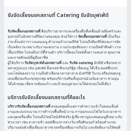
รับจัดเลี้ยงนอกสถานที่ Catering รับจัดบุฟเฟ่ต์
รับจัดเลี้ยงนอกสถานที่
 คือบริการอาหารและเครื่องดื่มที่เคลื่อนย้ายทีมครัวและ
อุปกรณ์ไปยังสถานที่จัดงานของคุณ ช่วยให้การ 
จัดเลี้ยงนอกสถานที่
 เป็นเรื่อง
ง่าย ตั้งแต่การวางแผนเมนู คำนวณจำนวนเสิร์ฟ ไปจนถึงทีมเสิร์ฟและการจัด
เก็บหลังงาน เหมาะกับงานแต่งงาน งานประชุมสัมมนา งานเปิดตัวสินค้า งาน
เลี้ยงบริษัท ไปจนถึงปาร์ตี้ส่วนตัว บริการนี้ตอบโจทย์ทั้งความสะดวก คุณภาพ 
และภาพลักษณ์ที่ดูมืออาชีพ
ผู้ให้บริการ 
รับจัดบุฟเฟ่ต์นอกสถานที่
 และ 
รับจัด catering
 มักมีตัวเลือกหลาก
หลายรูปแบบ เช่น บุฟเฟ่ต์ ค็อกเทล ฟิงเกอร์ฟู้ด เซ็ตเมนู โต๊ะจีน คอฟฟี่เบรก 
และไลน์ของหวาน รวมถึงตัวเลือกอาหารฮาลาล มังสวิรัติ วีแกน หรือปลอดกลู
เตนเพื่อรองรับแขกทุกกลุ่ม พร้อมบริการเสริมทั้งอุปกรณ์วอร์มอาหาร ชามอุ่น 
โต๊ะผ้าคลุม เซ็ตจานช้อนแก้ว และป้ายเมนูสวยงามให้ครบจบในที่เดียว
บริการรับจัดเลี้ยงนอกสถานที่คืออะไร
บริการรับจัดเลี้ยงนอกสถานที่
 ครอบคลุมตั้งแต่การทำความเข้าใจคอนเซ็ปต์
งานและงบประมาณ การสำรวจพื้นที่หน้างาน การออกแบบไฟโลว์แถวอาหาร
และจุดเครื่องดื่ม ไปจนถึงไทม์ไลน์เสิร์ฟจริง ผู้เชี่ยวชาญจะเสนอเมนูที่เหมาะกับ
ช่วงเวลา เช่น อาหารเช้า คอฟฟี่เบรก กลางวัน หรือดินเนอร์ พร้อมคำนวณ
ปริมาณต่อหัวเพื่อเลี่ยงอาหารขาดหรือเหลือมากเกินไป และจัดทีมงานให้พอดี