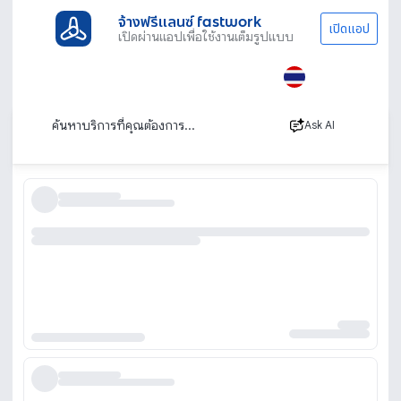
จ้างฟรีแลนซ์ fastwork
เปิดแอป
เปิดผ่านแอปเพื่อใช้งานเต็มรูปแบบ
ประเภทงานทั้งหมด
งานพาร์ทไทม์
งานแคชชวล
หาแคชชวล งานแคชชวล ทั่วประเทศ หาคนด่วน
เรียงตาม
Ask AI