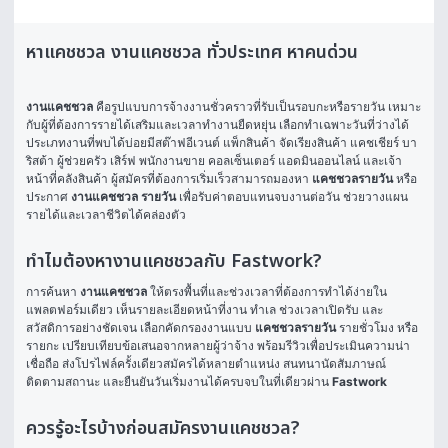
หาแคชชวล งานแคชชวล ทั่วประเทศ หาคนด่วน
งานแคชชวล
 คือรูปแบบการจ้างงานชั่วคราวที่รับเป็นรอบกะหรือรายวัน เหมาะ
กับผู้ที่ต้องการรายได้เสริมและเวลาทำงานยืดหยุ่น เลือกทำเฉพาะวันที่ว่างได้ 
ประเภทงานที่พบได้บ่อยมีสต๊าฟอีเวนต์ แพ็กสินค้า จัดเรียงสินค้า แคชเชียร์ บา
ริสต้า ผู้ช่วยครัว เสิร์ฟ พนักงานขาย คอลเซ็นเตอร์ แอดมินออนไลน์ และเจ้า
หน้าที่คลังสินค้า ผู้สมัครที่ต้องการเริ่มเร็วสามารถมองหา 
แคชชวลรายวัน
 หรือ
ประกาศ 
งานแคชชวล รายวัน
 เพื่อรับค่าตอบแทนจบงานต่อวัน ช่วยวางแผน
รายได้และเวลาชีวิตได้คล่องตัว
ทำไมต้องหางานแคชชวลกับ Fastwork?
การค้นหา 
งานแคชชวล
 ให้ตรงพื้นที่และช่วงเวลาที่ต้องการทำได้ง่ายใน
แพลตฟอร์มเดียว เห็นรายละเอียดหน้าที่งาน ทำเล ช่วงเวลาเปิดรับ และ
สวัสดิการอย่างชัดเจน เลือกคัดกรองงานแบบ 
แคชชวลรายวัน
 รายชั่วโมง หรือ
รายกะ เปรียบเทียบข้อเสนอจากหลายผู้ว่าจ้าง พร้อมรีวิวเพื่อประเมินความน่า
เชื่อถือ ส่งโปรไฟล์ครั้งเดียวสมัครได้หลายตำแหน่ง สนทนานัดสัมภาษณ์ 
ติดตามสถานะ และยืนยันวันเริ่มงานได้ครบจบในที่เดียวผ่าน 
Fastwork
ควรรู้อะไรบ้างก่อนสมัครงานแคชชวล?