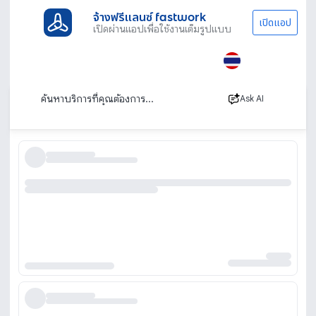
จ้างฟรีแลนซ์ fastwork
เปิดแอป
เปิดผ่านแอปเพื่อใช้งานเต็มรูปแบบ
ประเภทงานทั้งหมด
เช่ารถ
เช่ารถหาดใหญ่
เช่ารถหาดใหญ่ ขับเอง รายวัน / รายเดือน
เรียงตาม
Ask AI