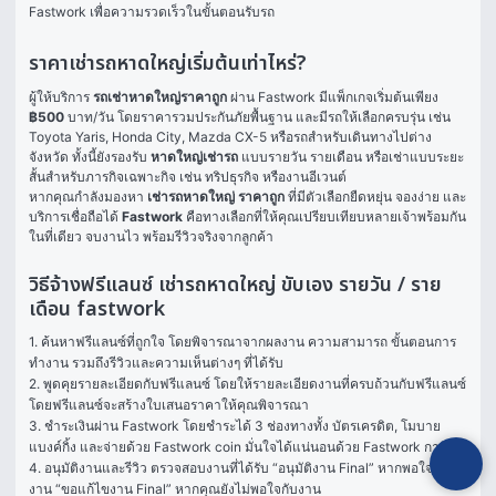
Fastwork เพื่อความรวดเร็วในขั้นตอนรับรถ
ราคาเช่ารถหาดใหญ่เริ่มต้นเท่าไหร่?
ผู้ให้บริการ 
รถเช่าหาดใหญ่ราคาถูก
 ผ่าน Fastwork มีแพ็กเกจเริ่มต้นเพียง 
฿500
 บาท/วัน โดยราคารวมประกันภัยพื้นฐาน และมีรถให้เลือกครบรุ่น เช่น 
Toyota Yaris, Honda City, Mazda CX-5 หรือรถสำหรับเดินทางไปต่าง
จังหวัด ทั้งนี้ยังรองรับ 
หาดใหญ่เช่ารถ
 แบบรายวัน รายเดือน หรือเช่าแบบระยะ
สั้นสำหรับภารกิจเฉพาะกิจ เช่น ทริปธุรกิจ หรืองานอีเวนต์
หากคุณกำลังมองหา 
เช่ารถหาดใหญ่ ราคาถูก
 ที่มีตัวเลือกยืดหยุ่น จองง่าย และ
บริการเชื่อถือได้ 
Fastwork
 คือทางเลือกที่ให้คุณเปรียบเทียบหลายเจ้าพร้อมกัน
ในที่เดียว จบงานไว พร้อมรีวิวจริงจากลูกค้า
วิธีจ้างฟรีแลนซ์ เช่ารถหาดใหญ่ ขับเอง รายวัน / ราย
เดือน fastwork
1. ค้นหาฟรีแลนซ์ที่ถูกใจ โดยพิจารณาจากผลงาน ความสามารถ ขั้นตอนการ
ทำงาน รวมถึงรีวิวและความเห็นต่างๆ ที่ได้รับ

2. พูดคุยรายละเอียดกับฟรีแลนซ์ โดยให้รายละเอียดงานที่ครบถ้วนกับฟรีแลนซ์ 
โดยฟรีแลนซ์จะสร้างใบเสนอราคาให้คุณพิจารณา

3. ชำระเงินผ่าน Fastwork โดยชำระได้ 3 ช่องทางทั้ง บัตรเครดิต, โมบาย
แบงค์กิ้ง และจ่ายด้วย Fastwork coin มั่นใจได้แน่นอนด้วย Fastwork การันตี

4. อนุมัติงานและรีวิว ตรวจสอบงานที่ได้รับ “อนุมัติงาน Final” หากพอใจในผล
งาน “ขอแก้ไขงาน Final” หากคุณยังไม่พอใจกับงาน