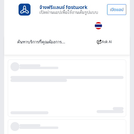
จ้างฟรีแลนซ์ fastwork
เปิดแอป
เปิดผ่านแอปเพื่อใช้งานเต็มรูปแบบ
ประเภทงานทั้งหมด
ไลฟ์สไตล์
ตรวจสภาพรถ
ขอนแก่น
ตรวจสภาพรถ ขอนแก่น
เรียงตาม
Ask AI