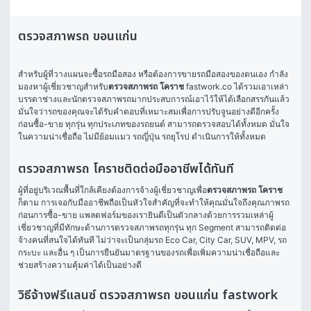
ตรวจสภาพรถ ขอนแก่น
สำหรับผู้ที่วางแผนจะซื้อรถมือสอง หรือต้องการขายรถมือสองของตนเอง กำลัง
มองหาผู้เชี่ยวชาญสำหรับ
ตรวจสภาพรถ โคราช
 fastwork.co ได้รวมเอาเหล่า
บรรดาช่างและนักตรวจสภาพรถมากประสบการณ์เอาไว้ให้ได้เลือกสรรกันแล้ว 
มั่นใจว่ารถของคุณจะได้รับคำตอบที่เหมาะสมเพื่อการปรับจูนอย่างดีอีกครั้ง
ก่อนซื้อ-ขาย ทุกรุ่น ทุกประเภทของรถยนต์ สามารถตรวจสอบได้ทั้งหมด มั่นใจ
ในความน่าเชื่อถือ ไม่มีย้อมแมว รถญี่ปุ่น รถยุโรป ดำเนินการให้ทั้งหมด 
ตรวจสภาพรถ โคราชติดต่อมืออาชีพได้ทันที
ผู้ที่อยู่บริเวณพื้นที่ใกล้เคียงต้องการจ้างผู้เชี่ยวชาญเพื่อ
ตรวจสภาพรถ โคราช
ก็ตาม การเจอกับมืออาชีพถือเป็นหัวใจสำคัญที่จะทำให้คุณมั่นใจถึงคุณภาพรถ
ก่อนการซื้อ-ขาย แพลตฟอร์มของเรายินดีเป็นตัวกลางด้วยการรวมเหล่าผู้
เชี่ยวชาญที่มีทักษะด้านการตรวจสภาพรถทุกรุ่น ทุก Segment สามารถติดต่อ
จ้างคนที่สนใจได้ทันที ไม่ว่าจะเป็นกลุ่มรถ Eco Car, City Car, SUV, MPV, รถ
กระบะ และอื่น ๆ เป็นการยืนยันมาตรฐานของรถเพื่อเพิ่มความน่าเชื่อถือและ
ช่วยสร้างความคุ้มค่าได้เป็นอย่างดี
วิธีจ้างฟรีแลนซ์ ตรวจสภาพรถ ขอนแก่น fastwork