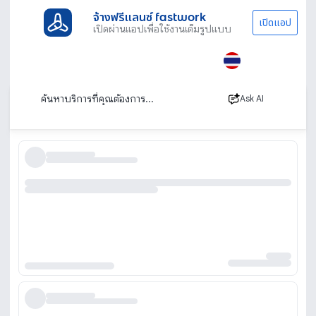
จ้างฟรีแลนซ์ fastwork
เปิดแอป
เปิดผ่านแอปเพื่อใช้งานเต็มรูปแบบ
ประเภทงานทั้งหมด
ไลฟ์สไตล์
ตรวจสภาพรถ
หาดใหญ่
ตรวจสภาพรถ หาดใหญ่
เรียงตาม
Ask AI