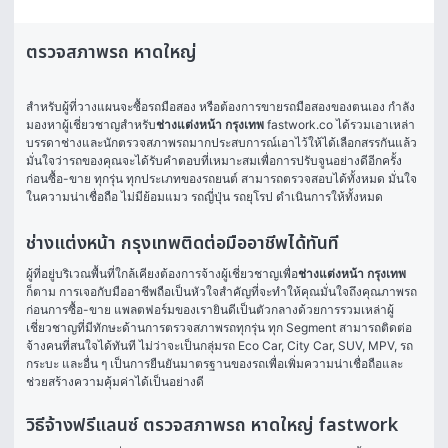
ตรวจสภาพรถ หาดใหญ่
สำหรับผู้ที่วางแผนจะซื้อรถมือสอง หรือต้องการขายรถมือสองของตนเอง กำลัง
มองหาผู้เชี่ยวชาญสำหรับ
ช่างแต่งหน้า กรุงเทพ
 fastwork.co ได้รวมเอาเหล่า
บรรดาช่างและนักตรวจสภาพรถมากประสบการณ์เอาไว้ให้ได้เลือกสรรกันแล้ว 
มั่นใจว่ารถของคุณจะได้รับคำตอบที่เหมาะสมเพื่อการปรับจูนอย่างดีอีกครั้ง
ก่อนซื้อ-ขาย ทุกรุ่น ทุกประเภทของรถยนต์ สามารถตรวจสอบได้ทั้งหมด มั่นใจ
ในความน่าเชื่อถือ ไม่มีย้อมแมว รถญี่ปุ่น รถยุโรป ดำเนินการให้ทั้งหมด 
ช่างแต่งหน้า กรุงเทพติดต่อมืออาชีพได้ทันที
ผู้ที่อยู่บริเวณพื้นที่ใกล้เคียงต้องการจ้างผู้เชี่ยวชาญเพื่อ
ช่างแต่งหน้า กรุงเทพ
ก็ตาม การเจอกับมืออาชีพถือเป็นหัวใจสำคัญที่จะทำให้คุณมั่นใจถึงคุณภาพรถ
ก่อนการซื้อ-ขาย แพลตฟอร์มของเรายินดีเป็นตัวกลางด้วยการรวมเหล่าผู้
เชี่ยวชาญที่มีทักษะด้านการตรวจสภาพรถทุกรุ่น ทุก Segment สามารถติดต่อ
จ้างคนที่สนใจได้ทันที ไม่ว่าจะเป็นกลุ่มรถ Eco Car, City Car, SUV, MPV, รถ
กระบะ และอื่น ๆ เป็นการยืนยันมาตรฐานของรถเพื่อเพิ่มความน่าเชื่อถือและ
ช่วยสร้างความคุ้มค่าได้เป็นอย่างดี
วิธีจ้างฟรีแลนซ์ ตรวจสภาพรถ หาดใหญ่ fastwork