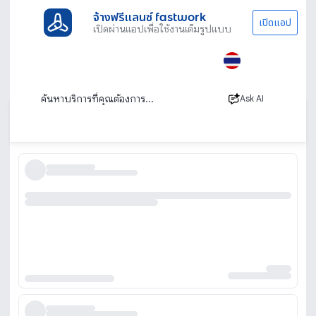
จ้างฟรีแลนซ์ fastwork
เปิดแอป
เปิดผ่านแอปเพื่อใช้งานเต็มรูปแบบ
ประเภทงานทั้งหมด
ทนาย บัญชีและที่ปรึกษา
ปรึกษาธุรกิจ & Startup
ปรึกษาการวางระบบในองค์กร
ปรึกษาการวางระบบในองค์กร
Ask AI
เรียงตาม