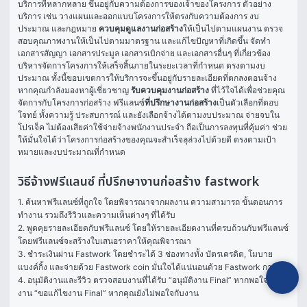
บริการที่หลากหลาย ขึ้นอยู่กับความต้องการของเจ้าของโครงการ ตัวอย่าง
บริการ เช่น วางแผนและออกแบบโครงการให้ตรงกับความต้องการ งบ
ประมาณ และกฎหมาย 
ควบคุมดูแลงานก่อสร้าง
ให้เป็นไปตามแผนงาน ตรวจ
สอบคุณภาพงานให้เป็นไปตามมาตรฐาน และแก้ไขปัญหาที่เกิดขึ้น จัดทำ
เอกสารสัญญา เอกสารประมูล เอกสารเบิกจ่าย และเอกสารอื่นๆ ที่เกี่ยวข้อง 
บริหารจัดการโครงการให้เสร็จสิ้นภายในระยะเวลาที่กำหนด ตรงตามงบ
ประมาณ ทั้งนี้ขอบเขตการให้บริการจะขึ้นอยู่กับรายละเอียดที่ตกลงตอนจ้าง 
หากคุณกำลังมองหาผู้เชี่ยวชาญ 
รับควบคุมงานก่อสร้าง
 ที่ไว้ใจได้เพื่อช่วยคุณ
จัดการกับโครงการก่อสร้าง ฟรีแลนซ์
ที่ปรึกษางานก่อสร้าง
เป็นตัวเลือกที่ตอบ
โจทย์ ทั้งความรู้ ประสบการณ์ และยังเลือกจ้างได้ตามงบประมาณ จ่ายจบใน
โปรเจ็ค ไม่ต้องเสียค่าใช้จ่ายจ้างพนักงานประจำ ถือเป็นการลงทุนที่คุ้มค่า ช่วย
ให้มั่นใจได้ว่าโครงการก่อสร้างของคุณจะสำเร็จลุล่วงไปด้วยดี ตรงตามเป้า
หมายและงบประมาณที่กำหนด
วิธีจ้างฟรีแลนซ์ ที่ปรึกษางานก่อสร้าง fastwork
1. ค้นหาฟรีแลนซ์ที่ถูกใจ โดยพิจารณาจากผลงาน ความสามารถ ขั้นตอนการ
ทำงาน รวมถึงรีวิวและความเห็นต่างๆ ที่ได้รับ

2. พูดคุยรายละเอียดกับฟรีแลนซ์ โดยให้รายละเอียดงานที่ครบถ้วนกับฟรีแลนซ์ 
โดยฟรีแลนซ์จะสร้างใบเสนอราคาให้คุณพิจารณา

3. ชำระเงินผ่าน Fastwork โดยชำระได้ 3 ช่องทางทั้ง บัตรเครดิต, โมบาย
แบงค์กิ้ง และจ่ายด้วย Fastwork coin มั่นใจได้แน่นอนด้วย Fastwork การันตี

4. อนุมัติงานและรีวิว ตรวจสอบงานที่ได้รับ “อนุมัติงาน Final” หากพอใจในผล
งาน “ขอแก้ไขงาน Final” หากคุณยังไม่พอใจกับงาน