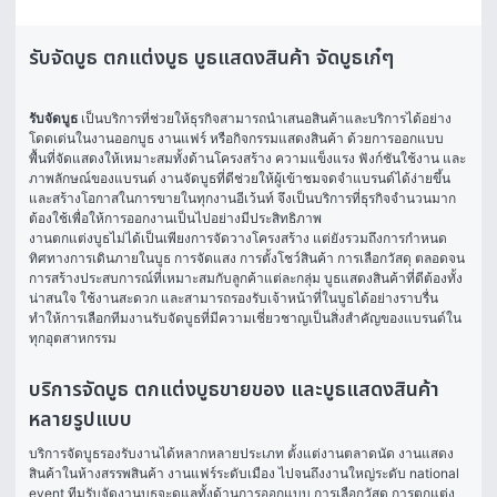
รับจัดบูธ ตกแต่งบูธ บูธแสดงสินค้า จัดบูธเก๋ๆ
รับจัดบูธ
 เป็นบริการที่ช่วยให้ธุรกิจสามารถนำเสนอสินค้าและบริการได้อย่าง
โดดเด่นในงานออกบูธ งานแฟร์ หรือกิจกรรมแสดงสินค้า ด้วยการออกแบบ
พื้นที่จัดแสดงให้เหมาะสมทั้งด้านโครงสร้าง ความแข็งแรง ฟังก์ชันใช้งาน และ
ภาพลักษณ์ของแบรนด์ งานจัดบูธที่ดีช่วยให้ผู้เข้าชมจดจำแบรนด์ได้ง่ายขึ้น
และสร้างโอกาสในการขายในทุกงานอีเว้นท์ จึงเป็นบริการที่ธุรกิจจำนวนมาก
ต้องใช้เพื่อให้การออกงานเป็นไปอย่างมีประสิทธิภาพ
งานตกแต่งบูธไม่ได้เป็นเพียงการจัดวางโครงสร้าง แต่ยังรวมถึงการกำหนด
ทิศทางการเดินภายในบูธ การจัดแสง การตั้งโชว์สินค้า การเลือกวัสดุ ตลอดจน
การสร้างประสบการณ์ที่เหมาะสมกับลูกค้าแต่ละกลุ่ม บูธแสดงสินค้าที่ดีต้องทั้ง
น่าสนใจ ใช้งานสะดวก และสามารถรองรับเจ้าหน้าที่ในบูธได้อย่างราบรื่น 
ทำให้การเลือกทีมงานรับจัดบูธที่มีความเชี่ยวชาญเป็นสิ่งสำคัญของแบรนด์ใน
ทุกอุตสาหกรรม
บริการจัดบูธ ตกแต่งบูธขายของ และบูธแสดงสินค้า
หลายรูปแบบ
บริการจัดบูธรองรับงานได้หลากหลายประเภท ตั้งแต่งานตลาดนัด งานแสดง
สินค้าในห้างสรรพสินค้า งานแฟร์ระดับเมือง ไปจนถึงงานใหญ่ระดับ national 
event ทีมรับจัดงานบูธจะดูแลทั้งด้านการออกแบบ การเลือกวัสดุ การตกแต่ง 