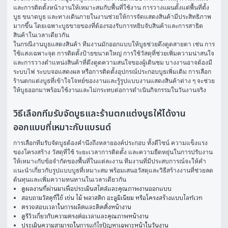
และการติดตั้งหน้างานให้เหมาะสมกับพื้นที่ใช้งาน การวางแผนตั้งแต่พื้นที่ตั้ง
บูธ ขนาดบูธ และทางเดินภายในงานช่วยให้การจัดแสดงสินค้ามีประสิทธิภาพ
มากขึ้น โดยเฉพาะบูธขายของที่ต้องรองรับการหยิบจับสินค้าและการสาธิต
สินค้าในเวลาเดียวกัน
ในกรณีงานบูธแสดงสินค้า ทีมงานมักออกแบบให้บูธช่วยดึงดูดสายตา เช่น การ
ใช้แสงเฉพาะจุด การติดตั้งป้ายขนาดใหญ่ การใช้วัสดุที่ช่วยเพิ่มความน่าสนใจ 
และการวางตำแหน่งสินค้าที่ดึงดูดความสนใจของผู้เดินชม บางงานอาจต้องมี
ระบบไฟ ระบบจอแสดงผล หรือการติดตั้งอุปกรณ์ประกอบบูธเพิ่มเติม การเลือก
ร้านตกแต่งบูธที่เข้าใจโจทย์ของงานและรู้รูปแบบงานแสดงสินค้าต่าง ๆ จะช่วย
ให้บูธออกมาพร้อมใช้งานและไม่กระทบต่อการดำเนินกิจกรรมในวันงานจริง
วิธีเลือกทีมรับจัดบูธและร้านตกแต่งบูธให้ได้งาน
ออกแบบที่เหมาะกับแบรนด์
การเลือกทีมรับจัดบูธต้องคำนึงถึงหลายองค์ประกอบ ทั้งดีไซน์ ความแข็งแรง
ของโครงสร้าง วัสดุที่ใช้ ระยะเวลาการติดตั้ง และความยืดหยุ่นในการปรับงาน
ให้เหมาะกับข้อจำกัดของพื้นที่ในแต่ละงาน ทีมงานที่มีประสบการณ์จะให้คำ
แนะนำเกี่ยวกับรูปแบบบูธที่เหมาะสม พร้อมเสนอวัสดุและวิธีสร้างงานที่ช่วยลด
ต้นทุนและเพิ่มความทนทานในเวลาเดียวกัน
ดูผลงานที่ผ่านมาเพื่อประเมินสไตล์และคุณภาพงานออกแบบ
สอบถามวัสดุที่ใช้ เช่น ไม้ พลาสติก อะลูมิเนียม หรือโครงสร้างแบบไลท์เวท
ตรวจสอบเวลาในการผลิตและติดตั้งหน้างาน
ดูรีวิวเกี่ยวกับความตรงต่อเวลาและคุณภาพหน้างาน
ประเมินความสามารถในการแก้ไขปัญหาเฉพาะหน้าในวันงาน