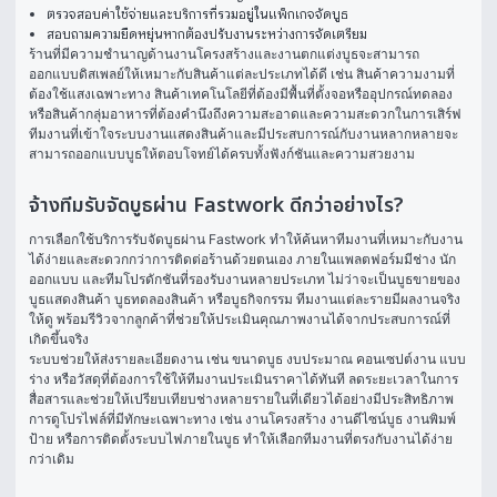
ตรวจสอบค่าใช้จ่ายและบริการที่รวมอยู่ในแพ็กเกจจัดบูธ
สอบถามความยืดหยุ่นหากต้องปรับงานระหว่างการจัดเตรียม
ร้านที่มีความชำนาญด้านงานโครงสร้างและงานตกแต่งบูธจะสามารถ
ออกแบบดิสเพลย์ให้เหมาะกับสินค้าแต่ละประเภทได้ดี เช่น สินค้าความงามที่
ต้องใช้แสงเฉพาะทาง สินค้าเทคโนโลยีที่ต้องมีพื้นที่ตั้งจอหรืออุปกรณ์ทดลอง 
หรือสินค้ากลุ่มอาหารที่ต้องคำนึงถึงความสะอาดและความสะดวกในการเสิร์ฟ 
ทีมงานที่เข้าใจระบบงานแสดงสินค้าและมีประสบการณ์กับงานหลากหลายจะ
สามารถออกแบบบูธให้ตอบโจทย์ได้ครบทั้งฟังก์ชันและความสวยงาม
จ้างทีมรับจัดบูธผ่าน Fastwork ดีกว่าอย่างไร?
การเลือกใช้บริการรับจัดบูธผ่าน Fastwork ทำให้ค้นหาทีมงานที่เหมาะกับงาน
ได้ง่ายและสะดวกกว่าการติดต่อร้านด้วยตนเอง ภายในแพลตฟอร์มมีช่าง นัก
ออกแบบ และทีมโปรดักชันที่รองรับงานหลายประเภท ไม่ว่าจะเป็นบูธขายของ 
บูธแสดงสินค้า บูธทดลองสินค้า หรือบูธกิจกรรม ทีมงานแต่ละรายมีผลงานจริง
ให้ดู พร้อมรีวิวจากลูกค้าที่ช่วยให้ประเมินคุณภาพงานได้จากประสบการณ์ที่
เกิดขึ้นจริง
ระบบช่วยให้ส่งรายละเอียดงาน เช่น ขนาดบูธ งบประมาณ คอนเซปต์งาน แบบ
ร่าง หรือวัสดุที่ต้องการใช้ให้ทีมงานประเมินราคาได้ทันที ลดระยะเวลาในการ
สื่อสารและช่วยให้เปรียบเทียบช่างหลายรายในที่เดียวได้อย่างมีประสิทธิภาพ 
การดูโปรไฟล์ที่มีทักษะเฉพาะทาง เช่น งานโครงสร้าง งานดีไซน์บูธ งานพิมพ์
ป้าย หรือการติดตั้งระบบไฟภายในบูธ ทำให้เลือกทีมงานที่ตรงกับงานได้ง่าย
กว่าเดิม