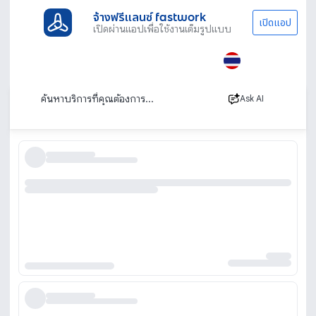
จ้างฟรีแลนซ์ fastwork
เปิดแอป
เปิดผ่านแอปเพื่อใช้งานเต็มรูปแบบ
ประเภทงานทั้งหมด
ไลฟ์สไตล์
รับจัดบูธ
รับจัดบูธ ตกแต่งบูธ บูธแสดงสินค้า จัดบูธเก๋ๆ
เรียงตาม
Ask AI