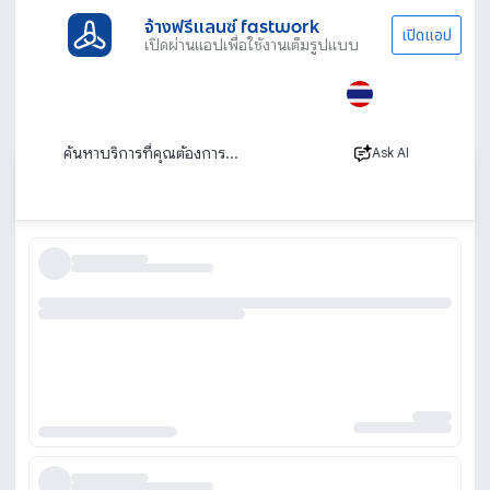
จ้างฟรีแลนซ์ fastwork
เปิดแอป
เปิดผ่านแอปเพื่อใช้งานเต็มรูปแบบ
ประเภทงานทั้งหมด
โฆษณาการตลาด
เน็ตไอดอลและบล็อกเกอร์รีวิว
ระยอง
หา influencer ระยอง
Ask AI
เรียงตาม