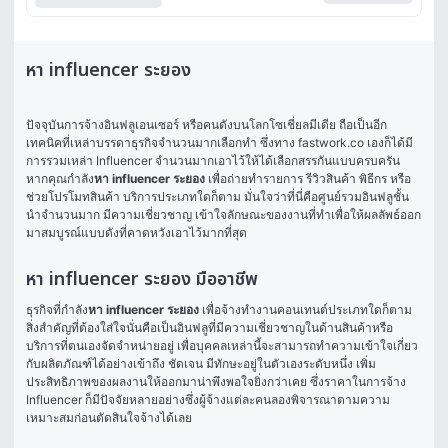
หา influencer ระยอง
ปัจจุบันการจ้างอินฟลูเอนเซอร์ หรือคนดังบนโลกโซเชี่ยลมีเดีย ถือเป็นอีก
เทคนิคที่เหล่าบรรดาธุรกิจจำนวนมากเลือกทำ ซึ่งทาง fastwork.co เองก็ได้มี
การรวมเหล่า Influencer จำนวนมากเอาไว้ให้ได้เลือกสรรกันแบบครบครัน 
หากคุณกำลัง
หา influencer ระยอง
 เพื่อถ่ายทำรายการ รีวิวสินค้า พิธีกร หรือ
ช่วยโปรโมทสินค้า บริการประเภทใดก็ตาม มั่นใจว่าที่นี่คือศูนย์รวมอินฟลูชั้น
นำจำนวนมาก มีความเชี่ยวชาญ เข้าใจลักษณะของงานที่ทำเพื่อให้ผลลัพธ์ออก
มาสมบูรณ์แบบดังที่คาดหวังเอาไว้มากที่สุด 
หา influencer ระยอง มืออาชีพ
ธุรกิจที่กำลัง
หา influencer ระยอง
 เพื่อจ้างทำงานคอนเทนต์ประเภทใดก็ตาม 
สิ่งสำคัญที่ต้องใส่ใจนั่นคือเป็นอินฟลูที่มีความเชี่ยวชาญในด้านสินค้าหรือ
บริการที่ตนเองจัดจำหน่ายอยู่ เพื่อบุคคลเหล่านี้จะสามารถทำความเข้าใจเกี่ยว
กับผลิตภัณฑ์ได้อย่างเข้าถึง ชัดเจน มีทักษะอยู่ในตัวเองระดับหนึ่ง เพิ่ม
ประสิทธิภาพของผลงานให้ออกมาน่าพึงพอใจยิ่งกว่าเคย ซึ่งราคาในการจ้าง 
Influencer ก็มีปัจจัยหลายอย่างซึ่งผู้จ้างแต่ละคนลองพิจารณาตามความ
เหมาะสมก่อนตัดสินใจจ้างได้เลย