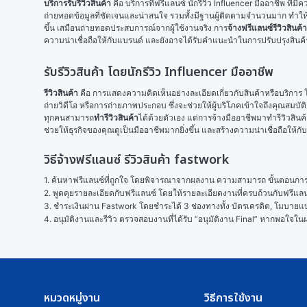
บริการรับรีวิวสินค้า
 คือ บริการที่ฟรีแลนซ์ นักรีวิว Influencer มืออาชีพ ท
ถ่ายทอดข้อมูลที่ชัดเจนและน่าสนใจ รวมทั้งมีฐานผู้ติดตามจำนวนมาก ทำให้ร
ขึ้น เสมือนถ่ายทอดประสบการณ์จากผู้ใช้งานจริง การ
จ้างฟรีแลนซ์รีวิวสินค้า
ความน่าเชื่อถือให้กับแบรนด์ และยังอาจได้รับคำแนะนำในการปรับปรุงสินค
รับรีวิวสินค้า โดยนักรีวิว Influencer มืออาชีพ
รีวิวสินค้า
 คือ การแสดงความคิดเห็นอย่างละเอียดเกี่ยวกับสินค้าหรือบริการ
ถ่ายวิดีโอ หรือการถ่ายภาพประกอบ ซึ่งจะช่วยให้ผู้บริโภคเข้าใจถึงคุณสมบัติ
ทุกคนสามารถ
ทำรีวิวสินค้า
ได้ด้วยตัวเอง แต่การจ้างมืออาชีพมาทำรีวิวสินค้า
ช่วยให้ธุรกิจของคุณดูเป็นมืออาชีพมากยิ่งขึ้น และสร้างความน่าเชื่อถือให้กั
วิธีจ้างฟรีแลนซ์ รีวิวสินค้า fastwork
1. ค้นหาฟรีแลนซ์ที่ถูกใจ โดยพิจารณาจากผลงาน ความสามารถ ขั้นตอนการทำ
2. พูดคุยรายละเอียดกับฟรีแลนซ์ โดยให้รายละเอียดงานที่ครบถ้วนกับฟรีแ
3. ชำระเงินผ่าน Fastwork โดยชำระได้ 3 ช่องทางทั้ง บัตรเครดิต, โมบายแบง
4. อนุมัติงานและรีวิว ตรวจสอบงานที่ได้รับ “อนุมัติงาน Final” หากพอใจ
หมวดหมู่งาน
วิธีการใช้งาน