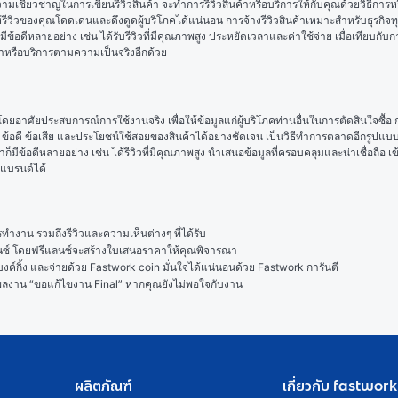
ี่มีความเชี่ยวชาญในการเขียนรีวิวสินค้า จะทำการรีวิวสินค้าหรือบริการให้กับคุณด้วยวิธีก
ีวิวของคุณโดดเด่นและดึงดูดผู้บริโภคได้แน่นอน การจ้างรีวิวสินค้าเหมาะสำหรับธุรกิจท
มีข้อดีหลายอย่าง เช่น ได้รับรีวิวที่มีคุณภาพสูง ประหยัดเวลาและค่าใช้จ่าย เมื่อเทียบกั
้าหรือบริการตามความเป็นจริงอีกด้วย
 โดยอาศัยประสบการณ์การใช้งานจริง เพื่อให้ข้อมูลแก่ผู้บริโภคท่านอื่นในการตัดสินใจ
 ข้อดี ข้อเสีย และประโยชน์ใช้สอยของสินค้าได้อย่างชัดเจน เป็นวิธีทำการตลาดอีกรูปแบบหนึ
ก็มีข้อดีหลายอย่าง เช่น ได้รีวิวที่มีคุณภาพสูง นำเสนอข้อมูลที่ครอบคลุมและน่าเชื่อถือ เ
บแบรนด์ได้
งาน รวมถึงรีวิวและความเห็นต่างๆ ที่ได้รับ

ลนซ์ โดยฟรีแลนซ์จะสร้างใบเสนอราคาให้คุณพิจารณา

ค์กิ้ง และจ่ายด้วย Fastwork coin มั่นใจได้แน่นอนด้วย Fastwork การันตี

ในผลงาน “ขอแก้ไขงาน Final” หากคุณยังไม่พอใจกับงาน
ผลิตภัณฑ์
เกี่ยวกับ fastwork