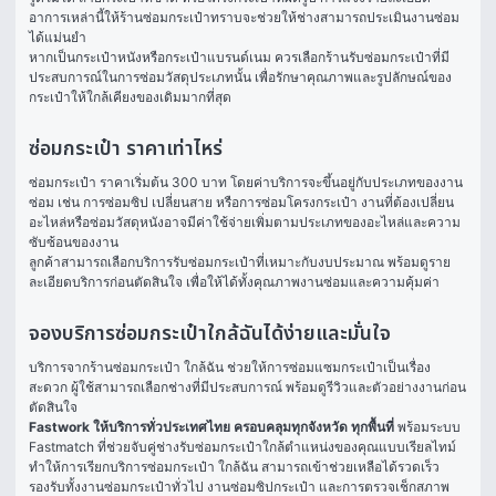
อาการเหล่านี้ให้ร้านซ่อมกระเป๋าทราบจะช่วยให้ช่างสามารถประเมินงานซ่อม
ได้แม่นยำ
หากเป็นกระเป๋าหนังหรือกระเป๋าแบรนด์เนม ควรเลือกร้านรับซ่อมกระเป๋าที่มี
ประสบการณ์ในการซ่อมวัสดุประเภทนั้น เพื่อรักษาคุณภาพและรูปลักษณ์ของ
กระเป๋าให้ใกล้เคียงของเดิมมากที่สุด
ซ่อมกระเป๋า ราคาเท่าไหร่
ซ่อมกระเป๋า ราคาเริ่มต้น 300 บาท โดยค่าบริการจะขึ้นอยู่กับประเภทของงาน
ซ่อม เช่น การซ่อมซิป เปลี่ยนสาย หรือการซ่อมโครงกระเป๋า งานที่ต้องเปลี่ยน
อะไหล่หรือซ่อมวัสดุหนังอาจมีค่าใช้จ่ายเพิ่มตามประเภทของอะไหล่และความ
ซับซ้อนของงาน
ลูกค้าสามารถเลือกบริการรับซ่อมกระเป๋าที่เหมาะกับงบประมาณ พร้อมดูราย
ละเอียดบริการก่อนตัดสินใจ เพื่อให้ได้ทั้งคุณภาพงานซ่อมและความคุ้มค่า
จองบริการซ่อมกระเป๋าใกล้ฉันได้ง่ายและมั่นใจ
บริการจากร้านซ่อมกระเป๋า ใกล้ฉัน ช่วยให้การซ่อมแซมกระเป๋าเป็นเรื่อง
สะดวก ผู้ใช้สามารถเลือกช่างที่มีประสบการณ์ พร้อมดูรีวิวและตัวอย่างงานก่อน
ตัดสินใจ
Fastwork ให้บริการทั่วประเทศไทย ครอบคลุมทุกจังหวัด ทุกพื้นที่
 พร้อมระบบ 
Fastmatch ที่ช่วยจับคู่ช่างรับซ่อมกระเป๋าใกล้ตำแหน่งของคุณแบบเรียลไทม์ 
ทำให้การเรียกบริการซ่อมกระเป๋า ใกล้ฉัน สามารถเข้าช่วยเหลือได้รวดเร็ว 
รองรับทั้งงานซ่อมกระเป๋าทั่วไป งานซ่อมซิปกระเป๋า และการตรวจเช็กสภาพ