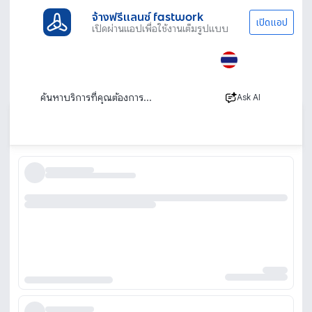
จ้างฟรีแลนซ์ fastwork
เปิดแอป
เปิดผ่านแอปเพื่อใช้งานเต็มรูปแบบ
ประเภทงานทั้งหมด
ช่าง
ซ่อมกระเป๋า
ร้านซ่อมกระเป๋า รับซ่อมกระเป๋า ซ่อมซิปกระเป๋า
โดยช่างผู้เชี่ยวชาญ
Ask AI
เรียงตาม