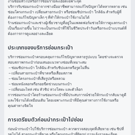
งานซ่อมทั่วไปหรือการซ่อมรายละเอียดเฉพาะจุด
บริการรับซ่อมกระเป๋าจากช่างมืออาชีพสามารถแก้ไขปัญหาได้หลากหลาย เช่น 
ซ่อมโครงกระเป๋า เปลี่ยนสายกระเป๋า หรือซ่อมซิปกระเป๋า ใกล้ฉัน สำหรับผู้ที่
ต้องการแก้ไขปัญหาเล็ก ๆ ที่ทำให้กระเป๋าใช้งานไม่ได้
ร้านซ่อมกระเป๋าและช่างผู้เชี่ยวชาญที่อยู่ในแพลตฟอร์มช่วยให้การดูแลกระเป๋า
เป็นเรื่องง่ายขึ้น ไม่ว่าจะเป็นกระเป๋าที่ใช้ในชีวิตประจำวันหรือกระเป๋าแบรนด์ที่
ต้องการการดูแลอย่างละเอียด
ประเภทของบริการซ่อมกระเป๋า
บริการซ่อมกระเป๋าครอบคลุมการแก้ไขปัญหาหลายรูปแบบ โดยช่างจะตรวจ
สอบสภาพกระเป๋าก่อนเสนอแนวทางซ่อมที่เหมาะสม
 – ซ่อมซิปกระเป๋า ใกล้ฉัน สำหรับซิปแตกหรือรูดไม่ลื่น
 – เปลี่ยนสายกระเป๋าที่ขาดหรือเสื่อมสภาพ
 – ซ่อมโครงกระเป๋าที่เสียรูปหรือหลวม
 – ซ่อมหนังลอกหรือรอยขีดข่วนบนกระเป๋า
 – เปลี่ยนอะไหล่ เช่น หัวซิป ห่วงโลหะ และตัวล็อก 
การซ่อมกระเป๋าโดยร้านซ่อมกระเป๋าที่มีประสบการณ์ช่วยให้กระเป๋ากลับมาดูดี
และใช้งานได้เหมือนเดิม โดยเฉพาะกระเป๋าที่มีคุณค่าทางการใช้งานหรือ
คุณค่าทางจิตใจ
การเตรียมตัวก่อนนำกระเป๋าไปซ่อม
ก่อนนำกระเป๋าไปใช้บริการซ่อมกระเป๋า ควรตรวจสอบจุดที่เสียหาย เช่น ซิปที่
รูดไม่ได้ สายกระเป๋าที่ขาด หรือโครงกระเป๋าที่ผิดรูป การแจ้งรายละเอียด