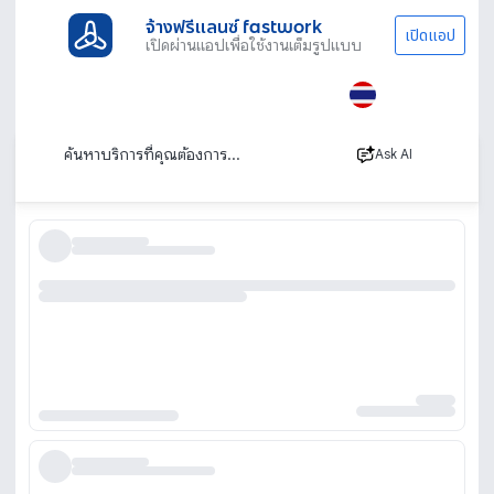
จ้างฟรีแลนซ์ fastwork
เปิดแอป
เปิดผ่านแอปเพื่อใช้งานเต็มรูปแบบ
ประเภทงานทั้งหมด
ภาพ เสียงและโปรดักชัน
ผู้ช่วยช่างภาพ
ขอนแก่น
ผู้ช่วยช่างภาพ ขอนแก่น
เรียงตาม
Ask AI