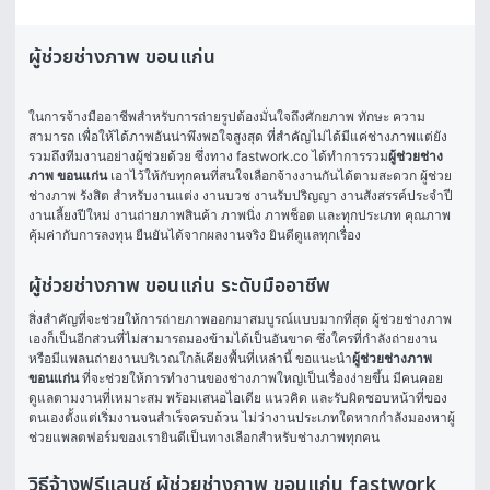
ผู้ช่วยช่างภาพ ขอนแก่น
ในการจ้างมืออาชีพสำหรับการถ่ายรูปต้องมั่นใจถึงศักยภาพ ทักษะ ความ
สามารถ เพื่อให้ได้ภาพอันน่าพึงพอใจสูงสุด ที่สำคัญไม่ได้มีแค่ช่างภาพแต่ยัง
รวมถึงทีมงานอย่างผู้ช่วยด้วย ซึ่งทาง fastwork.co ได้ทำการรวม
ผู้ช่วยช่าง
ภาพ ขอนแก่น
 เอาไว้ให้กับทุกคนที่สนใจเลือกจ้างงานกันได้ตามสะดวก ผู้ช่วย
ช่างภาพ รังสิต สำหรับงานแต่ง งานบวช งานรับปริญญา งานสังสรรค์ประจำปี 
งานเลี้ยงปีใหม่ งานถ่ายภาพสินค้า ภาพนิ่ง ภาพช็อต และทุกประเภท คุณภาพ
คุ้มค่ากับการลงทุน ยืนยันได้จากผลงานจริง ยินดีดูแลทุกเรื่อง 
ผู้ช่วยช่างภาพ ขอนแก่น ระดับมืออาชีพ
สิ่งสำคัญที่จะช่วยให้การถ่ายภาพออกมาสมบูรณ์แบบมากที่สุด ผู้ช่วยช่างภาพ
เองก็เป็นอีกส่วนที่ไม่สามารถมองข้ามได้เป็นอันขาด ซึ่งใครที่กำลังถ่ายงาน 
หรือมีแพลนถ่ายงานบริเวณใกล้เคียงพื้นที่เหล่านี้ ขอแนะนำ
ผู้ช่วยช่างภาพ 
ขอนแก่น
 ที่จะช่วยให้การทำงานของช่างภาพใหญ่เป็นเรื่องง่ายขึ้น มีคนคอย
ดูแลตามงานที่เหมาะสม พร้อมเสนอไอเดีย แนวคิด และรับผิดชอบหน้าที่ของ
ตนเองตั้งแต่เริ่มงานจนสำเร็จครบถ้วน ไม่ว่างานประเภทใดหากกำลังมองหาผู้
ช่วยแพลตฟอร์มของเรายินดีเป็นทางเลือกสำหรับช่างภาพทุกคน
วิธีจ้างฟรีแลนซ์ ผู้ช่วยช่างภาพ ขอนแก่น fastwork