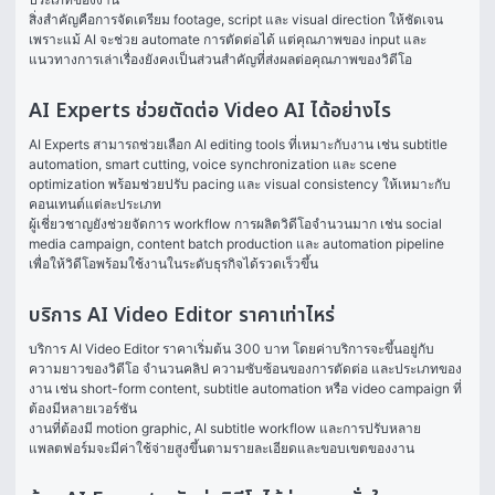
สิ่งสำคัญคือการจัดเตรียม footage, script และ visual direction ให้ชัดเจน 
เพราะแม้ AI จะช่วย automate การตัดต่อได้ แต่คุณภาพของ input และ
แนวทางการเล่าเรื่องยังคงเป็นส่วนสำคัญที่ส่งผลต่อคุณภาพของวิดีโอ
AI Experts ช่วยตัดต่อ Video AI ได้อย่างไร
AI Experts สามารถช่วยเลือก AI editing tools ที่เหมาะกับงาน เช่น subtitle 
automation, smart cutting, voice synchronization และ scene 
optimization พร้อมช่วยปรับ pacing และ visual consistency ให้เหมาะกับ
คอนเทนต์แต่ละประเภท
ผู้เชี่ยวชาญยังช่วยจัดการ workflow การผลิตวิดีโอจำนวนมาก เช่น social 
media campaign, content batch production และ automation pipeline 
เพื่อให้วิดีโอพร้อมใช้งานในระดับธุรกิจได้รวดเร็วขึ้น
บริการ AI Video Editor ราคาเท่าไหร่
บริการ AI Video Editor ราคาเริ่มต้น 300 บาท โดยค่าบริการจะขึ้นอยู่กับ
ความยาวของวิดีโอ จำนวนคลิป ความซับซ้อนของการตัดต่อ และประเภทของ
งาน เช่น short-form content, subtitle automation หรือ video campaign ที่
ต้องมีหลายเวอร์ชัน
งานที่ต้องมี motion graphic, AI subtitle workflow และการปรับหลาย
แพลตฟอร์มจะมีค่าใช้จ่ายสูงขึ้นตามรายละเอียดและขอบเขตของงาน