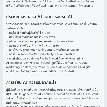
หลายองค์กรยังเริ่มจัดอบรม ai ให้ทีมงานภายใน เพื่อเพิ่มทักษะการใช้งาน
เครื่องมือดิจิทัลและเตรียมพร้อมสำหรับการทำงานร่วมกับ AI ในระยะยาว
ประเภทของคอร์ส AI และการอบรม AI
บริการคอร์สเรียน ai ครอบคลุมเนื้อหาหลากหลายตามลักษณะการใช้งานและ
ระดับของผู้เรียน
 – คอร์ส ai สำหรับผู้เริ่มต้นใช้งาน AI
 – สอนใช้ ai สำหรับการทำงานและธุรกิจ
 – AI course ด้าน prompt engineering และ workflow
 – อบรม ai สำหรับองค์กรและทีมงานภายใน
 – การใช้งาน generative AI สำหรับคอนเทนต์และการตลาด
 – การใช้ AI tools สำหรับ productivity และ automation
 – workshop และ training สำหรับ AI workflow จริงในการทำงาน 
AI Experts สามารถช่วยออกแบบหลักสูตรให้เหมาะกับสายงาน เช่น 
marketing, content, operation, business development และ digital 
workflow เพื่อให้ผู้เรียนสามารถนำไปใช้งานได้จริงทันที
การเรียน AI ควรเริ่มจากอะไร
ผู้ที่เริ่มเรียน AI ควรเริ่มจากการเข้าใจพื้นฐานของ AI และการใช้งานเครื่องมือ
ยอดนิยม เช่น generative AI, chatbot, automation tools และ AI assistant 
หลังจากนั้นจึงเรียนรู้การเขียน prompt และการออกแบบ workflow ให้เหมาะ
กับลักษณะงานของตัวเอง
สิ่งสำคัญในการเรียน AI คือการฝึกใช้งานจริง เพราะ AI ไม่ได้เป็นเพียงเครื่องมือ