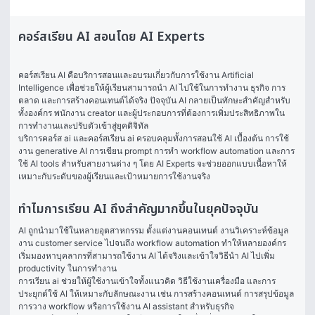
คอร์สเรียน AI สอนโดย AI Experts
คอร์สเรียน AI คือบริการสอนและอบรมเกี่ยวกับการใช้งาน Artificial 
Intelligence เพื่อช่วยให้ผู้เรียนสามารถนำ AI ไปใช้ในการทำงาน ธุรกิจ การ
ตลาด และการสร้างคอนเทนต์ได้จริง ปัจจุบัน AI กลายเป็นทักษะสำคัญสำหรับ
ทั้งองค์กร พนักงาน creator และผู้ประกอบการที่ต้องการเพิ่มประสิทธิภาพใน
การทำงานและปรับตัวเข้าสู่ยุคดิจิทัล
บริการคอร์ส ai และคอร์สเรียน ai ครอบคลุมทั้งการสอนใช้ AI เบื้องต้น การใช้
งาน generative AI การเขียน prompt การทำ workflow automation และการ
ใช้ AI tools สำหรับสายงานต่าง ๆ โดย AI Experts จะช่วยออกแบบเนื้อหาให้
เหมาะกับระดับของผู้เรียนและเป้าหมายการใช้งานจริง
ทำไมการเรียน AI ถึงสำคัญมากขึ้นในยุคปัจจุบัน
AI ถูกนำมาใช้ในหลายอุตสาหกรรม ตั้งแต่งานคอนเทนต์ งานวิเคราะห์ข้อมูล 
งาน customer service ไปจนถึง workflow automation ทำให้หลายองค์กร
เริ่มมองหาบุคลากรที่สามารถใช้งาน AI ได้จริงและเข้าใจวิธีนำ AI ไปเพิ่ม 
productivity ในการทำงาน
การเรียน ai ช่วยให้ผู้ใช้งานเข้าใจทั้งแนวคิด วิธีใช้งานเครื่องมือ และการ
ประยุกต์ใช้ AI ให้เหมาะกับลักษณะงาน เช่น การสร้างคอนเทนต์ การสรุปข้อมูล 
การวาง workflow หรือการใช้งาน AI assistant สำหรับธุรกิจ