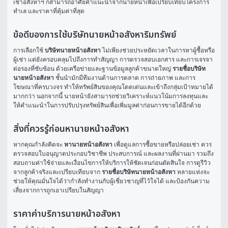
เช่าอสังหาฯ ก็สามารถอาศัยคำแนะนำจากนายหน้าเพื่อเปรียบเทียบโครงการ 
ทำเล และราคาที่คุ้มค่าที่สุด
ข้อดีของการใช้บริษัทนายหน้าอสังหาริมทรัพย์
การเลือกใช้ 
บริษัทนายหน้าอสังหา
 ไม่เพียงช่วยประหยัดเวลาในการหาผู้ซื้อหรือ
ผู้เช่า แต่ยังครอบคลุมไปถึงการทำสัญญา การตรวจสอบเอกสาร และการเจรจา
ต่อรองที่ซับซ้อน ด้วยเครือข่ายและฐานข้อมูลลูกค้าขนาดใหญ่ 
รายชื่อบริษัท
นายหน้าอสังหา
 ชั้นนำมักมีทีมงานด้านการตลาด การถ่ายภาพ และการ
โฆษณาที่ครบวงจร ทำให้ทรัพย์สินของคุณโดดเด่นและเข้าถึงกลุ่มเป้าหมายได้
มากกว่า นอกจากนี้ นายหน้ายังสามารถช่วยวิเคราะห์แนวโน้มการลงทุนและ
ให้คำแนะนำในการปรับปรุงทรัพย์สินเพื่อเพิ่มมูลค่าก่อนการขายได้อีกด้วย
สิ่งที่ควรรู้ก่อนหานายหน้าอสังหา
หากคุณกำลังคิดจะ 
หานายหน้าอสังหา
 เพื่อดูแลการซื้อขายหรือปล่อยเช่า ควร
ตรวจสอบใบอนุญาตประกอบวิชาชีพ ประสบการณ์ และผลงานที่ผ่านมา รวมถึง
สอบถามค่าใช้จ่ายและเงื่อนไขการให้บริการให้ชัดเจนก่อนตัดสินใจ การดูรีวิว
จากลูกค้าจริงและเปรียบเทียบจาก 
รายชื่อบริษัทนายหน้าอสังหา
 หลายแห่งจะ
ช่วยให้คุณมั่นใจได้ว่ากำลังทำงานกับผู้เชี่ยวชาญที่ไว้ใจได้ และป้องกันความ
เสี่ยงจากการถูกเอาเปรียบในสัญญา
ราคาค่าบริการนายหน้าอสังหา