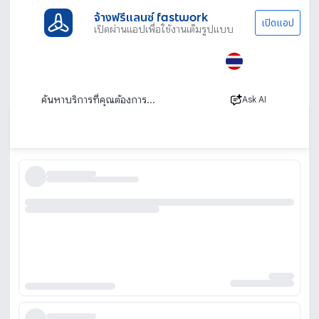
จ้างฟรีแลนซ์ fastwork
เปิดแอป
เปิดผ่านแอปเพื่อใช้งานเต็มรูปแบบ
ประเภทงานทั้งหมด
ทนาย บัญชีและที่ปรึกษา
นายหน้า
นายหน้าอสังหาริมทรัพย์ Agent ตัวแทน เอเจ้
นท์อสังหาชั้นนำ
Ask AI
เรียงตาม