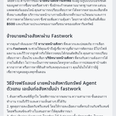
โดยทั่วไป ค่าบริการของ 
นายหน้าอสังหาริมทรัพย์
 จะอยู่ในรูปแบบเปอร์เซ็นต์
ของมูลค่าการซื้อขายหรือค่าเช่า ซึ่งมักจะกำหนดตามมาตรฐานสากล แต่บน
แพลตฟอร์มออนไลน์ คุณสามารถเปรียบเทียบราคาได้หลากหลายและเลือกดีล
ที่เหมาะสมที่สุด บริการนายหน้าบางรายมีแพ็กเกจที่รวมงานโฆษณาและการ
ทำการตลาดให้ครบวงจร ซึ่งช่วยเพิ่มความคุ้มค่า โดยราคามักเริ่มต้นที่เพียง 
฿500
 และปรับตามประเภทของงานหรือขนาดของอสังหาริมทรัพย์
จ้างนายหน้าอสังหาผ่าน Fastwork
หากคุณกำลังมองหาวิธี 
หานายหน้าอสังหา
 ที่สะดวกและปลอดภัย การเลือก
ผ่าน 
Fastwork
 จะช่วยให้คุณเข้าถึงผู้เชี่ยวชาญที่ผ่านการคัดกรอง มีโปรไฟล์ 
ผลงาน และรีวิวจากลูกค้าจริงให้ตรวจสอบได้ก่อนตัดสินใจ คุณสามารถเปรียบ
เทียบราคา เงื่อนไข และเลือก 
บริษัทนายหน้าอสังหา
 ที่ตรงกับความต้องการได้
ง่ายในที่เดียว ไม่ว่าจะเป็นการขายคอนโดหรูกลางเมือง การปล่อยเช่าบ้านพัก
ตากอากาศ หรือการหาที่ดินสำหรับลงทุนระยะยาว คุณก็มั่นใจได้ว่ามีผู้
เชี่ยวชาญคอยดูแลทุกขั้นตอน
วิธีจ้างฟรีแลนซ์ นายหน้าอสังหาริมทรัพย์ Agent
ตัวแทน เอเจ้นท์อสังหาชั้นนำ fastwork
1. ค้นหาฟรีแลนซ์ที่ถูกใจ โดยพิจารณาจากผลงาน ความสามารถ ขั้นตอนการ
ทำงาน รวมถึงรีวิวและความเห็นต่างๆ ที่ได้รับ

2. พูดคุยรายละเอียดกับฟรีแลนซ์ โดยให้รายละเอียดงานที่ครบถ้วนกับฟรีแลนซ์ 
โดยฟรีแลนซ์จะสร้างใบเสนอราคาให้คุณพิจารณา
