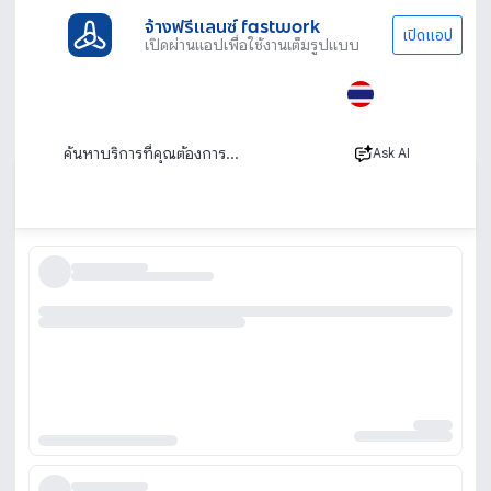
จ้างฟรีแลนซ์ fastwork
เปิดแอป
เปิดผ่านแอปเพื่อใช้งานเต็มรูปแบบ
ประเภทงานทั้งหมด
ทนาย บัญชีและที่ปรึกษา
นายหน้า
บ้าน
นายหน้าขายบ้าน เอเจ้นท์ขายบ้าน สนใจจ้างนาย
หน้าขายบ้าน มีครบ
Ask AI
เรียงตาม