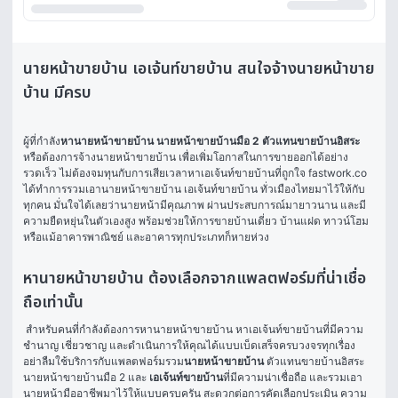
นายหน้าขายบ้าน เอเจ้นท์ขายบ้าน สนใจจ้างนายหน้าขาย
บ้าน มีครบ
ผู้ที่กำลัง
หานายหน้าขายบ้าน 
นายหน้าขายบ้านมือ 2
ตัวแทนขายบ้านอิสระ 
หรือต้องการจ้างนายหน้าขายบ้าน เพื่อเพิ่มโอกาสในการขายออกได้อย่าง
รวดเร็ว ไม่ต้องจมทุนกับการเสียเวลาหาเอเจ้นท์ขายบ้านที่ถูกใจ fastwork.co 
ได้ทำการรวมเอานายหน้าขายบ้าน เอเจ้นท์ขายบ้าน ทั่วเมืองไทยมาไว้ให้กับ
ทุกคน มั่นใจได้เลยว่านายหน้ามีคุณภาพ ผ่านประสบการณ์มายาวนาน และมี
ความยืดหยุ่นในตัวเองสูง พร้อมช่วยให้การขายบ้านเดี่ยว บ้านแฝด ทาวน์โฮม 
หรือแม้อาคารพาณิชย์ และอาคารทุกประเภทก็หายห่วง 
หานายหน้าขายบ้าน ต้องเลือกจากแพลตฟอร์มที่น่าเชื่อ
ถือเท่านั้น
 สำหรับคนที่กำลังต้องการหานายหน้าขายบ้าน หาเอเจ้นท์ขายบ้านที่มีความ
ชำนาญ เชี่ยวชาญ และดำเนินการให้คุณได้แบบเบ็ดเสร็จครบวงจรทุกเรื่อง 
อย่าลืมใช้บริการกับแพลตฟอร์มรวม
นายหน้าขายบ้าน
 ตัวแทนขายบ้านอิสระ 
นายหน้าขายบ้านมือ 2 และ
 เอเจ้นท์ขายบ้าน
ที่มีความน่าเชื่อถือ และรวมเอา
นายหน้ามืออาชีพมาไว้ให้แบบครบครัน สะดวกต่อการคัดเลือกประเมิน ความ