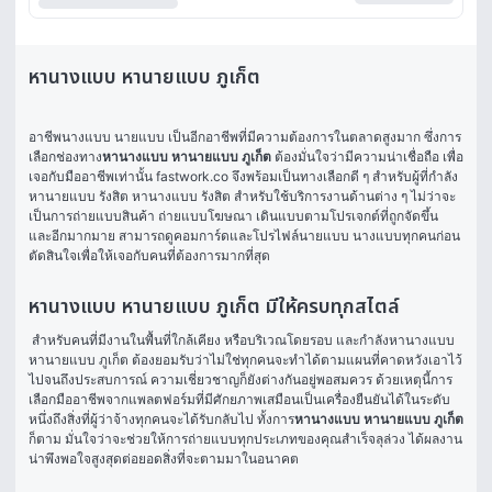
หานางแบบ หานายแบบ ภูเก็ต
อาชีพนางแบบ นายแบบ เป็นอีกอาชีพที่มีความต้องการในตลาดสูงมาก ซึ่งการ
เลือกช่องทาง
หานางแบบ หานายแบบ ภูเก็ต
 ต้องมั่นใจว่ามีความน่าเชื่อถือ เพื่อ
เจอกับมืออาชีพเท่านั้น fastwork.co จึงพร้อมเป็นทางเลือกดี ๆ สำหรับผู้ที่กำลัง
หานายแบบ รังสิต หานางแบบ รังสิต สำหรับใช้บริการงานด้านต่าง ๆ ไม่ว่าจะ
เป็นการถ่ายแบบสินค้า ถ่ายแบบโฆษณา เดินแบบตามโปรเจกต์ที่ถูกจัดขึ้น 
และอีกมากมาย สามารถดูคอมการ์ดและโปรไฟล์นายแบบ นางแบบทุกคนก่อน
ตัดสินใจเพื่อให้เจอกับคนที่ต้องการมากที่สุด 
หานางแบบ หานายแบบ ภูเก็ต มีให้ครบทุกสไตล์
 สำหรับคนที่มีงานในพื้นที่ใกล้เคียง หรือบริเวณโดยรอบ และกำลังหานางแบบ 
หานายแบบ ภูเก็ต ต้องยอมรับว่าไม่ใช่ทุกคนจะทำได้ตามแผนที่คาดหวังเอาไว้ 
ไปจนถึงประสบการณ์ ความเชี่ยวชาญก็ยังต่างกันอยู่พอสมควร ด้วยเหตุนี้การ
เลือกมืออาชีพจากแพลตฟอร์มที่มีศักยภาพเสมือนเป็นเครื่องยืนยันได้ในระดับ
หนึ่งถึงสิ่งที่ผู้ว่าจ้างทุกคนจะได้รับกลับไป ทั้งการ
หานางแบบ หานายแบบ ภูเก็ต
ก็ตาม มั่นใจว่าจะช่วยให้การถ่ายแบบทุกประเภทของคุณสำเร็จลุล่วง ได้ผลงาน
น่าพึงพอใจสูงสุดต่อยอดสิ่งที่จะตามมาในอนาคต