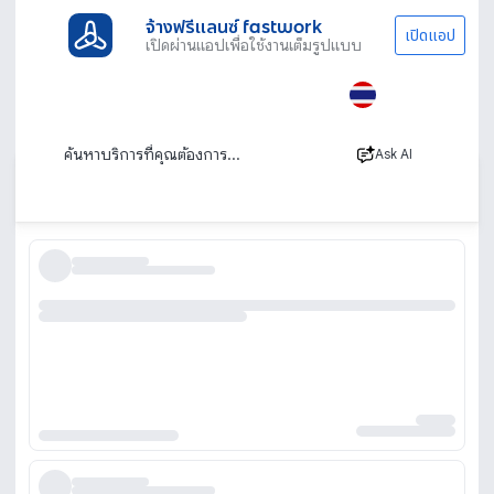
จ้างฟรีแลนซ์ fastwork
เปิดแอป
เปิดผ่านแอปเพื่อใช้งานเต็มรูปแบบ
ประเภทงานทั้งหมด
ภาพ เสียงและโปรดักชัน
Acting & Modeling
ภูเก็ต
หานางแบบ หานายแบบ ภูเก็ต
Ask AI
เรียงตาม