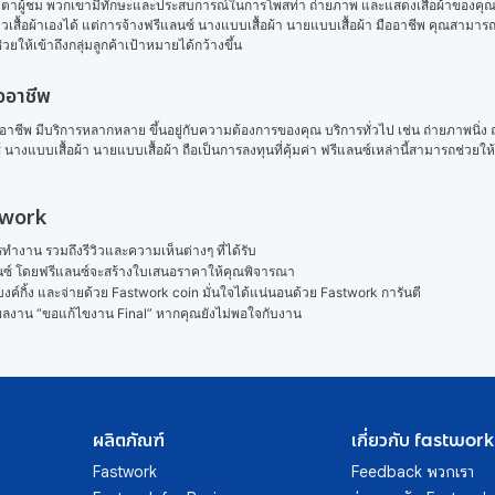
ายตาผู้ชม พวกเขามีทักษะและประสบการณ์ในการโพสท่า ถ่ายภาพ และแสดงเสื้อผ้าของคุณให
เสื้อผ้าเองได้ แต่การจ้างฟรีแลนซ์ นางแบบเสื้อผ้า นายแบบเสื้อผ้า มืออาชีพ คุณสามาร
่วยให้เข้าถึงกลุ่มลูกค้าเป้าหมายได้กว้างขึ้น
ออาชีพ
ออาชีพ มีบริการหลากหลาย ขึ้นอยู่กับความต้องการของคุณ บริการทั่วไป เช่น ถ่ายภาพนิ่
นางแบบเสื้อผ้า นายแบบเสื้อผ้า ถือเป็นการลงทุนที่คุ้มค่า ฟรีแลนซ์เหล่านี้สามารถช่วย
stwork
งาน รวมถึงรีวิวและความเห็นต่างๆ ที่ได้รับ

ลนซ์ โดยฟรีแลนซ์จะสร้างใบเสนอราคาให้คุณพิจารณา

ค์กิ้ง และจ่ายด้วย Fastwork coin มั่นใจได้แน่นอนด้วย Fastwork การันตี

ในผลงาน “ขอแก้ไขงาน Final” หากคุณยังไม่พอใจกับงาน
ผลิตภัณฑ์
เกี่ยวกับ fastwork
Fastwork
Feedback พวกเรา