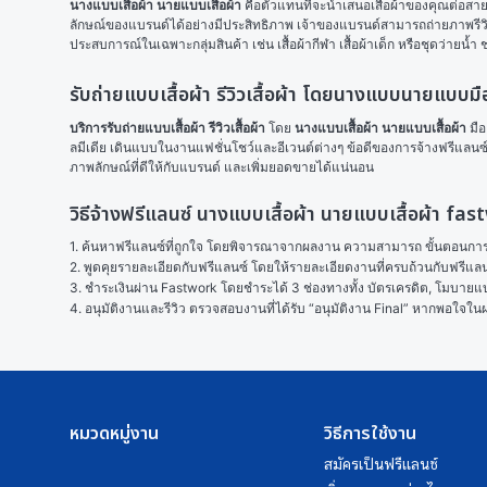
นางแบบเสื้อผ้า นายแบบเสื้อผ้า
 คือตัวแทนที่จะนำเสนอเสื้อผ้าของคุณต่อส
ลักษณ์ของแบรนด์ได้อย่างมีประสิทธิภาพ เจ้าของแบรนด์สามารถถ่ายภาพรีวิว
ประสบการณ์ในเฉพาะกลุ่มสินค้า เช่น เสื้อผ้ากีฬา เสื้อผ้าเด็ก หรือชุดว่ายน้ำ ช
รับถ่ายแบบเสื้อผ้า รีวิวเสื้อผ้า โดยนางแบบนายแบบมื
บริการรับถ่ายแบบเสื้อผ้า รีวิวเสื้อผ้า
 โดย 
นางแบบเสื้อผ้า นายแบบเสื้อผ้า
 มื
ลมีเดีย เดินแบบในงานแฟชั่นโชว์และอีเวนต์ต่างๆ ข้อดีของการจ้างฟรีแลนซ์ 
ภาพลักษณ์ที่ดีให้กับแบรนด์ และเพิ่มยอดขายได้แน่นอน
วิธีจ้างฟรีแลนซ์ นางแบบเสื้อผ้า นายแบบเสื้อผ้า fa
1. ค้นหาฟรีแลนซ์ที่ถูกใจ โดยพิจารณาจากผลงาน ความสามารถ ขั้นตอนการทำ
2. พูดคุยรายละเอียดกับฟรีแลนซ์ โดยให้รายละเอียดงานที่ครบถ้วนกับฟรีแ
3. ชำระเงินผ่าน Fastwork โดยชำระได้ 3 ช่องทางทั้ง บัตรเครดิต, โมบายแบง
4. อนุมัติงานและรีวิว ตรวจสอบงานที่ได้รับ “อนุมัติงาน Final” หากพอใจ
หมวดหมู่งาน
วิธีการใช้งาน
สมัครเป็นฟรีแลนซ์