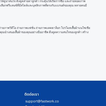
้ดูน่าสนใจ ดึงดูดสายตาลูกค้า กระตุ้นให้เกิดการซื้อ และถ่ายทอดภาพ
ถเลือกฟรีแลนซ์ที่มีสไตล์และบุคลิกภาพที่ตรงกับแบรนด์ของคุณ หลายคนมี
ง ถ่ายภาพวิดีโอ ถ่ายภาพแฟชั่น ถ่ายภาพแคตตาล็อก โปรโมทเสื้อผ้าบนโซเชีย
ให้คุณนำเสนอเสื้อผ้าของคุณอย่างมืออาชีพ ดึงดูดความสนใจของลูกค้า สร้าง
ติดต่อเรา
support@fastwork.co