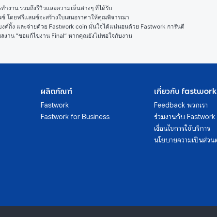
งาน รวมถึงรีวิวและความเห็นต่างๆ ที่ได้รับ

ลนซ์ โดยฟรีแลนซ์จะสร้างใบเสนอราคาให้คุณพิจารณา

ค์กิ้ง และจ่ายด้วย Fastwork coin มั่นใจได้แน่นอนด้วย Fastwork การันตี

ในผลงาน “ขอแก้ไขงาน Final” หากคุณยังไม่พอใจกับงาน
ผลิตภัณฑ์
เกี่ยวกับ fastwork
Fastwork
Feedback พวกเรา
Fastwork for Business
ร่วมงานกับ Fastwork
เงื่อนไขการใช้บริการ
นโยบายความเป็นส่วนต