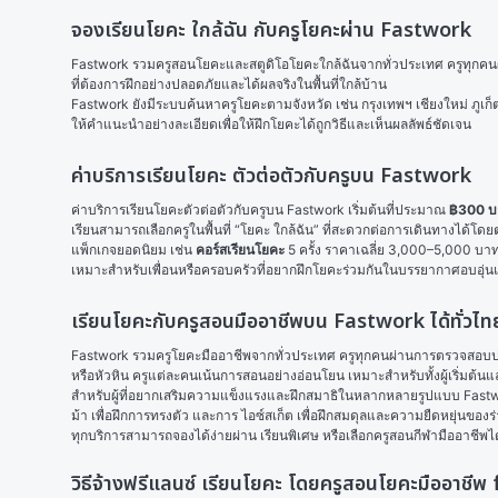
จองเรียนโยคะ ใกล้ฉัน กับครูโยคะผ่าน Fastwork
Fastwork รวมครูสอนโยคะและสตูดิโอโยคะใกล้ฉันจากทั่วประเทศ ครูทุกคนผ่าน
ที่ต้องการฝึกอย่างปลอดภัยและได้ผลจริงในพื้นที่ใกล้บ้าน
Fastwork ยังมีระบบค้นหาครูโยคะตามจังหวัด เช่น กรุงเทพฯ เชียงใหม่ ภูเก
ให้คำแนะนำอย่างละเอียดเพื่อให้ฝึกโยคะได้ถูกวิธีและเห็นผลลัพธ์ชัดเจน
ค่าบริการเรียนโยคะ ตัวต่อตัวกับครูบน Fastwork
ค่าบริการเรียนโยคะตัวต่อตัวกับครูบน Fastwork เริ่มต้นที่ประมาณ 
฿300 บา
เรียนสามารถเลือกครูในพื้นที่ “โยคะ ใกล้ฉัน” ที่สะดวกต่อการเดินทางได้
แพ็กเกจยอดนิยม เช่น 
คอร์สเรียนโยคะ
 5 ครั้ง ราคาเฉลี่ย 3,000–5,000 บาท 
เหมาะสำหรับเพื่อนหรือครอบครัวที่อยากฝึกโยคะร่วมกันในบรรยากาศอบอุ่
เรียนโยคะกับครูสอนมืออาชีพบน Fastwork ได้ทั่วไท
Fastwork รวมครูโยคะมืออาชีพจากทั่วประเทศ ครูทุกคนผ่านการตรวจสอบประสบการ
หรือหัวหิน ครูแต่ละคนเน้นการสอนอย่างอ่อนโยน เหมาะสำหรับทั้งผู้เริ่มต้นแ
สำหรับผู้ที่อยากเสริมความแข็งแรงและฝึกสมาธิในหลากหลายรูปแบบ Fastwork
ม้า
 เพื่อฝึกการทรงตัว และการ 
ไอซ์สเก็ต
 เพื่อฝึกสมดุลและความยืดหยุ่นของร
ทุกบริการสามารถจองได้ง่ายผ่าน 
เรียนพิเศษ
 หรือเลือกครูสอนกีฬามืออาชีพ
วิธีจ้างฟรีแลนซ์ เรียนโยคะ โดยครูสอนโยคะมืออาชี