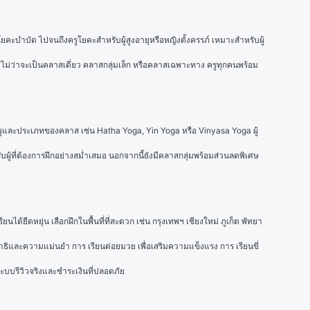
ะบำบัด ไปจนถึงครูโยคะสำหรับผู้สูงอายุหรือหญิงตั้งครรภ์ เหมาะสำหรับผู้
 ไม่ว่าจะเป็นคลาสเดี่ยว คลาสกลุ่มเล็ก หรือคลาสเฉพาะทาง ครูทุกคนพร้อม
งครูและประเภทของคลาส เช่น Hatha Yoga, Yin Yoga หรือ Vinyasa Yoga ผู้
ผู้ที่ต้องการฝึกอย่างสม่ำเสมอ นอกจากนี้ยังมีคลาสกลุ่มพร้อมส่วนลดพิเศษ 
ืดหยุ่น เลือกฝึกในพื้นที่ที่สะดวก เช่น กรุงเทพฯ เชียงใหม่ ภูเก็ต พัทยา 
สมาธิและความแม่นยำ การ 
เรียนต่อยมวย
 เพื่อเสริมความแข็งแรง การ 
เรียนขี่
ะบบรีวิวจริงและชำระเงินที่ปลอดภัย