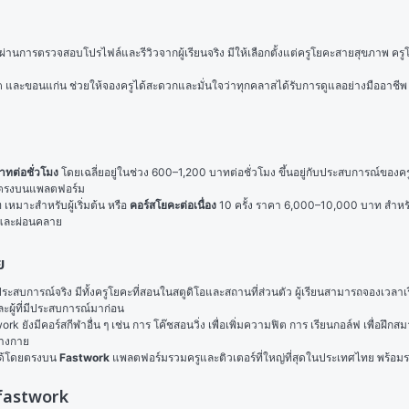
การตรวจสอบโปรไฟล์และรีวิวจากผู้เรียนจริง มีให้เลือกตั้งแต่ครูโยคะสายสุขภาพ ครูโยค
็ต และขอนแก่น ช่วยให้จองครูได้สะดวกและมั่นใจว่าทุกคลาสได้รับการดูแลอย่างมืออาชีพ
ทต่อชั่วโมง
 โดยเฉลี่ยอยู่ในช่วง 600–1,200 บาทต่อชั่วโมง ขึ้นอยู่กับประสบการณ์ขอ
โดยตรงบนแพลตฟอร์ม
เหมาะสำหรับผู้เริ่มต้น หรือ 
คอร์สโยคะต่อเนื่อง
 10 ครั้ง ราคา 6,000–10,000 บาท สำหรับ
นและผ่อนคลาย
ย
ณ์จริง มีทั้งครูโยคะที่สอนในสตูดิโอและสถานที่ส่วนตัว ผู้เรียนสามารถจองเวลาเรียนได้ย
ละผู้ที่มีประสบการณ์มาก่อน
 ยังมีคอร์สกีฬาอื่น ๆ เช่น การ 
โค๊ชสอนวิ่ง
 เพื่อเพิ่มความฟิต การ 
เรียนกอล์ฟ
 เพื่อฝึก
่างกาย
ได้โดยตรงบน 
Fastwork
 แพลตฟอร์มรวมครูและติวเตอร์ที่ใหญ่ที่สุดในประเทศไทย พร้อมร
พ fastwork