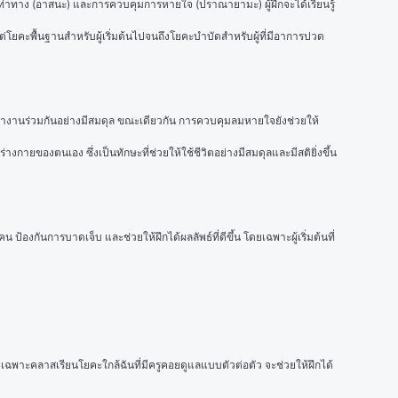
ท่าทาง (อาสนะ) และการควบคุมการหายใจ (ปราณายามะ) ผู้ฝึกจะได้เรียนรู้
โยคะพื้นฐานสำหรับผู้เริ่มต้นไปจนถึงโยคะบำบัดสำหรับผู้ที่มีอาการปวด
าทำงานร่วมกันอย่างมีสมดุล ขณะเดียวกัน การควบคุมลมหายใจยังช่วยให้
ยของตนเอง ซึ่งเป็นทักษะที่ช่วยให้ใช้ชีวิตอย่างมีสมดุลและมีสติยิ่งขึ้น 
กันการบาดเจ็บ และช่วยให้ฝึกได้ผลลัพธ์ที่ดีขึ้น โดยเฉพาะผู้เริ่มต้นที่
เฉพาะคลาสเรียนโยคะใกล้ฉันที่มีครูคอยดูแลแบบตัวต่อตัว จะช่วยให้ฝึกได้