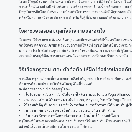
โยคะ (Yoga) เป็นศาสตร์แห่งการฝึกสมาธิและร่างกายที่มีต้นกำเนิดจากอินเดี
การเคลื่อนไหวอย่างมีสติ เสริมความแข็งแรงของกล้ามเนื้อ พร้อมลดความเค
ปัจจุบันการฝึกโยคะได้รับความนิยมทั่วโลก เพราะสามารถฝึกได้ทุกเพศทุกวัย
หลังหรือความเครียดสะสม เหมาะสำหรับทั้งผู้ที่ต้องการออกกำลังกายเบา ๆ แ
โยคะช่วยเสริมสมดุลทั้งร่างกายและจิตใจ
โยคะช่วยให้ร่างกายแข็งแรง ยืดหยุ่น และมีการทรงตัวที่ดีขึ้น ท่าโยคะ เ
จิตใจสงบ ลดความเครียด และปรับอารมณ์ให้คงที่ ผู้ที่ฝึกโยคะเป็นประจำมัก
นอกจากประโยชน์ด้านสุขภาพแล้ว โยคะยังช่วยพัฒนาความตระหนักรู้ในตนเอง ผ่า
เหมาะสำหรับผู้ที่ต้องการพักผ่อนทางใจจากความเร่งรีบของชีวิตประจำวัน
วิธีเลือกครูสอนโยคะ ตัวต่อตัว ให้ฝึกได้อย่างปลอดภั
การเลือกครูสอนโยคะที่เหมาะสมเป็นสิ่งสำคัญ เพราะโยคะต้องอาศัยความเข้าใ
ต้องการคำแนะนำแบบใกล้ชิดในสตูดิโอที่ปลอดภัย
สิ่งที่ควรพิจารณาเมื่อเลือกครูโยคะ:
มีใบรับรองการสอนจากสถาบันโยคะที่ได้รับการยอมรับ เช่น Yoga Alliance
สามารถสอนโยคะได้หลายแนว เช่น Hatha, Vinyasa, Yin หรือ Yoga Ther
ให้ความสำคัญกับความปลอดภัยในการฝึกและการจัดท่าทางให้เหมาะกับผู้เรี
มีบรรยากาศการสอนที่สงบ เป็นกันเอง และเหมาะกับการฝึกสมาธิ
อธิบายเทคนิคการหายใจและจังหวะการเคลื่อนไหวได้อย่างเข้าใจง่าย
ครูโยคะที่มีประสบการณ์จะสามารถปรับคลาสให้เหมาะกับเป้าหมายของผู้เรียนไ
อย่างมั่นใจและเห็นผลชัดเจนในระยะเวลาไม่นาน