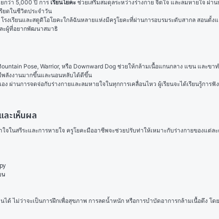
ยกว่า 5,000 ปี การ 
เรียนโยคะ
 ช่วยเสริมสมดุลระหว่างร่างกาย จิตใจ และลมหายใจ ผ่าน
รียดในชีวิตประจำวัน
 โรงเรียนและสตูดิโอโยคะใกล้ฉันหลายแห่งมีครูโยคะที่ผ่านการอบรมระดับสากล สอนตั้งแต่
ละผู้ที่อยากพัฒนาสมาธิ
ช่น Mountain Pose, Warrior, หรือ Downward Dog ช่วยให้กล้ามเนื้อแกนกลาง แขน และข
มีพลังงานมากขึ้นและนอนหลับได้ดีขึ้น
นการจดจ่อกับร่างกายและลมหายใจในทุกการเคลื่อนไหว ผู้เรียนจะได้เรียนรู้การฟังร่างกา
ยและเห็นผล
จในสรีระและการหายใจ ครูโยคะมืออาชีพจะช่วยปรับท่าให้เหมาะกับร่างกายของแต่ละคน ป้อง
apy
ยน
ด้ ไม่ว่าจะเป็นการฝึกเพื่อสุขภาพ การลดน้ำหนัก หรือการบำบัดอาการกล้ามเนื้อตึง โดย