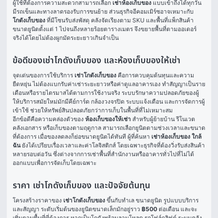
ผู้ใช้ที่ต้องการความสะดวกสามารถเลือก 
เช่าห้องเก็บของ
 แบบเข้าถึงได้ทุกวัน 
มีรถเข็นและทางลาดรองรับการขนย้าย ส่วนธุรกิจอีคอมเมิร์ซอาจเหมาะกับ 
โกดังเก็บของ
 ที่มีโซนรับส่งพัสดุ คลังจัดเรียงตาม SKU และพื้นที่แพ็กสินค้า 
ขนาดยูนิตตั้งแต่ 1 ไปจนถึงหลายร้อยตารางเมตร จึงขยายพื้นที่ตามออเดอร์
จริงได้โดยไม่ต้องผูกมัดระยะยาวเกินจำเป็น
ข้อดีของเช่าโกดังเก็บของ และห้องเก็บของให้เช่า
จุดเด่นของการใช้บริการ 
เช่าโกดังเก็บของ
 คือการควบคุมต้นทุนและความ
ยืดหยุ่น ไม่ต้องแบกรับค่าเช่าระยะยาวหรือค่าดูแลอาคารเอง ทำสัญญาเป็นราย
เดือนหรือรายไตรมาสได้ตามการใช้งานจริง ระบบรักษาความปลอดภัยของผู้
ให้บริการสมัยใหม่มักมีคีย์การ์ด กล้องวงจรปิด ระบบแจ้งเตือน และการจัดการผู้
เข้าใช้ ช่วยให้ทรัพย์สินปลอดภัยกว่าการเก็บในพื้นที่ที่ไม่เหมาะสม
อีกข้อดีคือความคล่องตัวของ 
ห้องเก็บของให้เช่า
 สำหรับผู้ย้ายบ้าน รีโนเวต 
คลังเอกสาร หรือเก็บของตามฤดูกาล สามารถเลือกยูนิตตามช่วงเวลาและขนาด
ที่ต้องการ เมื่อของลดลงก็ย่อขนาดยูนิตได้ทันที ผู้ที่ค้นหา 
เช่าห้องเก็บของ ใกล้
ฉัน
 ยังได้เปรียบเรื่องเวลาและค่าโลจิสติกส์ โดยเฉพาะธุรกิจที่ต้องวิ่งรับส่งสินค้า
หลายรอบต่อวัน ซึ่งต่างจากการเช่าพื้นที่สำนักงานหรืออาคารทั่วไปที่ไม่ได้
ออกแบบเพื่อการจัดเก็บโดยเฉพาะ
ราคา เช่าโกดังเก็บของ และปัจจัยต้นทุน
โครงสร้างราคาของ 
เช่าโกดังเก็บของ
 ขึ้นกับทำเล ขนาดยูนิต รูปแบบบริการ 
และสัญญา ระดับเริ่มต้นของยูนิตขนาดเล็กมักอยู่ราว 
฿500
 ต่อเดือน และจะ
เพิ่มตามพื้นที่ที่ต้องการ หากเป็นโกดังพร้อมลานโหลด รถโฟล์กลิฟต์ ระบบคลัง