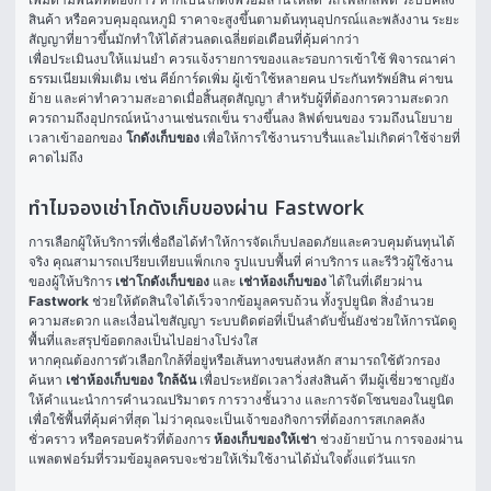
สินค้า หรือควบคุมอุณหภูมิ ราคาจะสูงขึ้นตามต้นทุนอุปกรณ์และพลังงาน ระยะ
สัญญาที่ยาวขึ้นมักทำให้ได้ส่วนลดเฉลี่ยต่อเดือนที่คุ้มค่ากว่า
เพื่อประเมินงบให้แม่นยำ ควรแจ้งรายการของและรอบการเข้าใช้ พิจารณาค่า
ธรรมเนียมเพิ่มเติม เช่น คีย์การ์ดเพิ่ม ผู้เข้าใช้หลายคน ประกันทรัพย์สิน ค่าขน
ย้าย และค่าทำความสะอาดเมื่อสิ้นสุดสัญญา สำหรับผู้ที่ต้องการความสะดวก 
ควรถามถึงอุปกรณ์หน้างานเช่นรถเข็น รางขึ้นลง ลิฟต์ขนของ รวมถึงนโยบาย
เวลาเข้าออกของ 
โกดังเก็บของ
 เพื่อให้การใช้งานราบรื่นและไม่เกิดค่าใช้จ่ายที่
คาดไม่ถึง
ทำไมจองเช่าโกดังเก็บของผ่าน Fastwork
การเลือกผู้ให้บริการที่เชื่อถือได้ทำให้การจัดเก็บปลอดภัยและควบคุมต้นทุนได้
จริง คุณสามารถเปรียบเทียบแพ็กเกจ รูปแบบพื้นที่ ค่าบริการ และรีวิวผู้ใช้งาน
ของผู้ให้บริการ 
เช่าโกดังเก็บของ
 และ 
เช่าห้องเก็บของ
 ได้ในที่เดียวผ่าน 
Fastwork
 ช่วยให้ตัดสินใจได้เร็วจากข้อมูลครบถ้วน ทั้งรูปยูนิต สิ่งอำนวย
ความสะดวก และเงื่อนไขสัญญา ระบบติดต่อที่เป็นลำดับขั้นยังช่วยให้การนัดดู
พื้นที่และสรุปข้อตกลงเป็นไปอย่างโปร่งใส
หากคุณต้องการตัวเลือกใกล้ที่อยู่หรือเส้นทางขนส่งหลัก สามารถใช้ตัวกรอง
ค้นหา 
เช่าห้องเก็บของ ใกล้ฉัน
 เพื่อประหยัดเวลาวิ่งส่งสินค้า ทีมผู้เชี่ยวชาญยัง
ให้คำแนะนำการคำนวณปริมาตร การวางชั้นวาง และการจัดโซนของในยูนิต 
เพื่อใช้พื้นที่คุ้มค่าที่สุด ไม่ว่าคุณจะเป็นเจ้าของกิจการที่ต้องการสเกลคลัง
ชั่วคราว หรือครอบครัวที่ต้องการ 
ห้องเก็บของให้เช่า
 ช่วงย้ายบ้าน การจองผ่าน
แพลตฟอร์มที่รวมข้อมูลครบจะช่วยให้เริ่มใช้งานได้มั่นใจตั้งแต่วันแรก