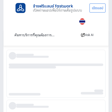
จ้างฟรีแลนซ์ fastwork
เปิดแอป
เปิดผ่านแอปเพื่อใช้งานเต็มรูปแบบ
ประเภทงานทั้งหมด
ไลฟ์สไตล์
เช่าโกดังเก็บของ
เช่าโกดังเก็บของ ห้องเก็บของให้เช่า Storage
เรียงตาม
Ask AI