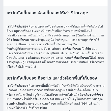
เช่าโกดังเก็บของ ห้องเก็บของให้เช่า Storage
เช่าโกดังเก็บของ
 คือทางออกสำหรับธุรกิจและบุคคลที่ต้องการพื้นที่เพิ่มโดยไม่
ต้องลงทุนก่อสร้างเอง เหมาะกับการเก็บสต็อกสินค้า อุปกรณ์จัดอีเวนต์ 
เฟอร์นิเจอร์ระหว่างรีโนเวต ไปจนถึงของใช้ตามฤดูกาล ผู้ให้บริการจำนวนมาก
มีทั้ง 
โกดังเก็บของ
 ขนาดใหญ่และยูนิตสำเร็จรูปแบบ self storage ที่เข้าใช้
สะดวก จึงยืดหยุ่นต่อการขยายหรือลดพื้นที่ตามรอบธุรกิจ
สำหรับผู้ที่ต้องการความคล่องตัว การค้นหา 
เช่าห้องเก็บของ ใกล้ฉัน
 ช่วย
ประหยัดเวลาเดินทางและค่าขนส่ง ยูนิตย่อยยังเหมาะกับงานระยะสั้น เช่น ย้าย
บ้าน เก็บเอกสาร หรือพักของก่อนกระจายสาขา ขณะที่ 
ห้องเก็บของให้เช่า
 แบบ
ควบคุมอุณหภูมิช่วยดูแลของที่ไวต่อสภาพแวดล้อม เช่น งานศิลป์ เครื่องดนตรี 
หรือสินค้าอิเล็กทรอนิกส์
เช่าโกดังเก็บของ คืออะไร และตัวเลือกพื้นที่เก็บของ
เช่าโกดังเก็บของ
 คือการเช่าพื้นที่สำหรับจัดเก็บทรัพย์สินโดยมีระบบรักษาความ
ปลอดภัยและการบริหารจัดการที่เป็นมาตรฐาน ตัวเลือกมีตั้งแต่โกดังเดี่ยว
พร้อมลานโหลดสินค้า ยูนิตร่วมในคลังขนาดใหญ่ ไปจนถึง 
ห้องเก็บของให้เช่า
แบบส่วนตัวที่ใช้คีย์การ์ดและกล้องวงจรปิด 24 ชั่วโมง ผู้ให้บริการที่ชำนาญจะ
ช่วยประเมินปริมาตรของและแนะนำขนาดพื้นที่ที่พอดี ลดค่าใช้จ่ายส่วนเกิน
และทำให้การจัดเก็บเป็นระเบียบ