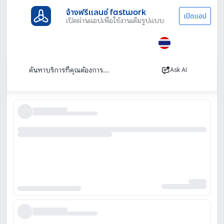
จ้างฟรีแลนซ์ fastwork
เปิดแอป
เปิดผ่านแอปเพื่อใช้งานเต็มรูปแบบ
ประเภทงานทั้งหมด
ภาพ เสียงและโปรดักชัน
Voice Over
พากย์เสียง สปอตโฆษณา
เรียงตาม
Ask AI