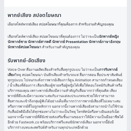
พากย์เสียง สปอตโฆษณา
เลือกสไตล์พากย์เสียง สปอตโฆษณาที่คุณต้องการ สำหรับงานสำคัญของคุณ
เลือกสไตล์พากย์เสียง สปอตโฆษณาที่คุณต้องการ ไม่ว่าจะเป็น
นักพากย์หญิง
นักพากย์ชาย
นักพากย์สารคดี
นักพากย์ Presentation
นักพากย์ภาษาอังกฤษ
นักพากย์สปอตโฆษณา
 สำหรับงานสำคัญของคุณ
รับพากย์-อัดเสียง
Voice Over คืองานผลิตเสียงสำหรับสื่อทุกรูปแบบ ไม่ว่าจะเป็น
การรับพากย์
เสียง
วิทยุ สปอตโฆษณา บันทึกเสียงสำหรับรถแห่ สื่อการสอน สื่อประชาสัมพันธ์
ทุกรูปแบบ ไปจนกระทั่งการพากย์เสียงการ์ตูน Animation สามารถกำหนดเสียง 
/ น้ำเสียงที่ต้องการ เลือกเสียงผู้ชายหรือผู้หญิงได้เพื่อให้ตอบโจทย์กับสินค้าหรือ
บริการของคุณ เพราะพากย์เสียงมีความสำคัญกับสื่อมากกว่าที่คุณคิด เสียง
พากย์ที่ดีและมีความเหมาะสมกับงานแต่ละประเภทจะช่วยให้เราสามารถ
สื่อสารและเข้าถึงกลุ่มผู้ฟังได้อย่างเต็มที่มากกว่าการพากย์เสียงที่ไม่เหมาะสม
หรือการพากย์ที่ไม่ถูกหลักการ นอกจากนี้งานพากย์เสียงยังสามารถนำไปใช้ร่วม
กับสื่อมัลติมีเดียได้ทุกช่องทางไม่ว่าจะเป็นวิทยุ โทรทัศน์หรือทางอินเตอร์เน็ต 
นอกจากนี้งานพากย์ที่ดียังช่วยส่งเสริมชิ้นงานของเราให้มีความเป็นมืออาชีพได้
อีกด้วย Fastwork.co พร้อมบริการฟรีแลนซ์นักพากย์เสียง นอกจากนี้ยังมี
บริการร่างบทและสคริปต์สำหรับงานทุกประเภทอีกด้วย