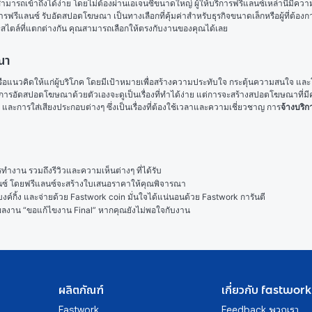
สามารถเข้าถึงได้ง่าย โดยไม่ต้องผ่านเอเจนซี่ขนาดใหญ่ ผู้ให้บริการฟรีแลนซ์เหล่านี้มีคว
รีแลนซ์ รับอัดสปอตโฆษณา เป็นทางเลือกที่คุ้มค่าสำหรับธุรกิจขนาดเล็กหรือผู้ที่ต้อ
สไตล์ที่แตกต่างกัน คุณสามารถเลือกให้ตรงกับงานของคุณได้เลย
ณา
าร หรือแนวคิดให้แก่ผู้บริโภค โดยมีเป้าหมายเพื่อสร้างความประทับใจ กระตุ้นความสนใจ และโ
่าการอัดสปอตโฆษณาด้วยตัวเองจะดูเป็นเรื่องที่ทำได้ง่าย แต่การจะสร้างสปอตโฆษณาที่มีค
 และการใส่เสียงประกอบต่างๆ ซึ่งเป็นเรื่องที่ต้องใช้เวลาและความเชี่ยวชาญ การ
จ้างบริ
งาน รวมถึงรีวิวและความเห็นต่างๆ ที่ได้รับ

ลนซ์ โดยฟรีแลนซ์จะสร้างใบเสนอราคาให้คุณพิจารณา

ค์กิ้ง และจ่ายด้วย Fastwork coin มั่นใจได้แน่นอนด้วย Fastwork การันตี

ในผลงาน “ขอแก้ไขงาน Final” หากคุณยังไม่พอใจกับงาน
ผลิตภัณฑ์
เกี่ยวกับ fastwork
Fastwork
Feedback พวกเรา