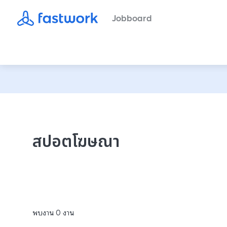
Jobboard
สปอตโฆษณา
พบงาน
0
งาน