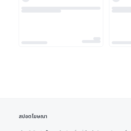
สปอตโฆษณา