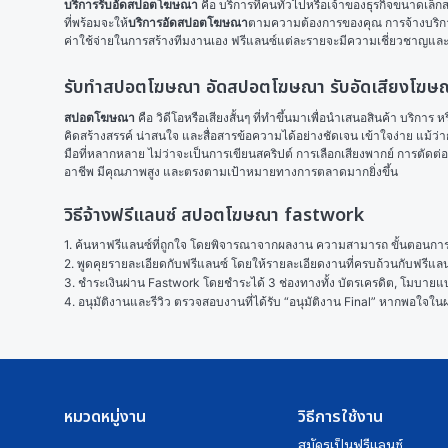
บริการรับอัดสปอตโฆษณา
 คือ บริการที่คนทั่วไปหรือเจ้าของธุรกิจขนาดเล็ก
ที่พร้อมจะให้
บริการอัดสปอตโฆษณา
ตามความต้องการของคุณ การจ้างบริการฟ
ค่าใช้จ่ายในการสร้างทีมงานเอง ฟรีแลนซ์แต่ละรายจะมีความเชี่ยวชาญและ
รับทำสปอตโฆษณา อัดสปอตโฆษณา รับอัดเสียงโฆษ
สปอตโฆษณา
 คือ วิดีโอหรือเสียงสั้นๆ ที่ทำขึ้นมาเพื่อนำเสนอสินค้า บริก
คิดสร้างสรรค์ น่าสนใจ และสื่อสารข้อความได้อย่างชัดเจน เข้าใจง่าย แม้ว
มือที่หลากหลาย ไม่ว่าจะเป็นการเขียนสคริปต์ การเลือกเสียงพากย์ การตัดต่อ
อาชีพ มีคุณภาพสูง และตรงตามเป้าหมายทางการตลาดมากยิ่งขึ้น
วิธีจ้างฟรีแลนซ์ สปอตโฆษณา fastwork
1. ค้นหาฟรีแลนซ์ที่ถูกใจ โดยพิจารณาจากผลงาน ความสามารถ ขั้นตอนการทำ
2. พูดคุยรายละเอียดกับฟรีแลนซ์ โดยให้รายละเอียดงานที่ครบถ้วนกับฟรีแ
3. ชำระเงินผ่าน Fastwork โดยชำระได้ 3 ช่องทางทั้ง บัตรเครดิต, โมบายแบง
4. อนุมัติงานและรีวิว ตรวจสอบงานที่ได้รับ “อนุมัติงาน Final” หากพอใจ
หมวดหมู่งาน
วิธีการใช้งาน
สมัครเป็นฟรีแลนซ์