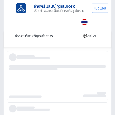
จ้างฟรีแลนซ์ fastwork
เปิดแอป
เปิดผ่านแอปเพื่อใช้งานเต็มรูปแบบ
ประเภทงานทั้งหมด
เช่ารถ
เช่ารถตู้อุดรธานี
เช่ารถตู้อุดรธานี พร้อมคนขับและขับเอง
เรียงตาม
Ask AI