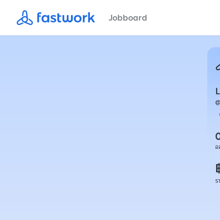
Jobboard
L
อ
ร