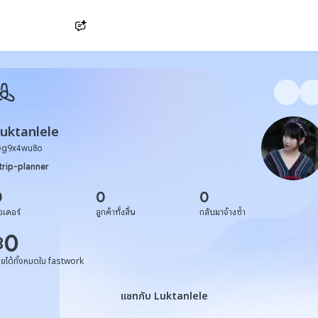
Ask AI
uktanlele
@
g9x4wu8o
trip-planner
0
0
0
อเดอร์
ลูกค้าทั้งสิ้น
กลับมาจ้างซ้ำ
0
฿
ายได้ทั้งหมดใน fastwork
แชทกับ Luktanlele
แชทกับ Luktanlele