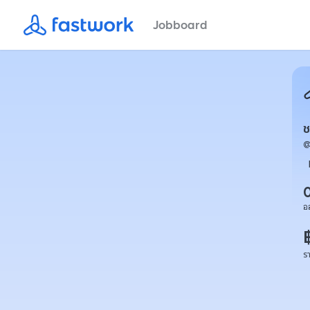
Jobboard
ช
อ
ร