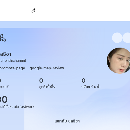
Ask AI
ลธิชา
@
chonthichamint
promote-page
google-map-review
0
0
0
อเดอร์
ลูกค้าทั้งสิ้น
กลับมาจ้างซ้ำ
0
฿
ายได้ทั้งหมดใน fastwork
แชทกับ ชลธิชา
แชทกับ ชลธิชา