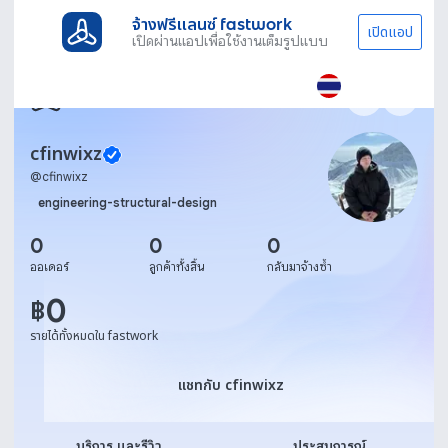
จ้างฟรีแลนซ์ fastwork
เปิดแอป
เปิดผ่านแอปเพื่อใช้งานเต็มรูปแบบ
cfinwixz
@
cfinwixz
engineering-structural-design
0
0
0
ออเดอร์
ลูกค้าทั้งสิ้น
กลับมาจ้างซ้ำ
0
฿
รายได้ทั้งหมดใน fastwork
แชทกับ cfinwixz
แชทกับ cfinwixz
บริการ และรีวิว
ประสบการณ์