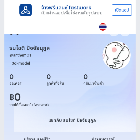
จ้างฟรีแลนซ์ fastwork
เปิดแอป
เปิดผ่านแอปเพื่อใช้งานเต็มรูปแบบ
ธนโชติ ปัจจัยนุกูล
@
anthem01
3d-model
0
0
0
ออเดอร์
ลูกค้าทั้งสิ้น
กลับมาจ้างซ้ำ
0
฿
รายได้ทั้งหมดใน fastwork
แชทกับ ธนโชติ ปัจจัยนุกูล
แชทกับ ธนโชติ ปัจจัยนุกูล
บริการ และรีวิว
ประสบการณ์