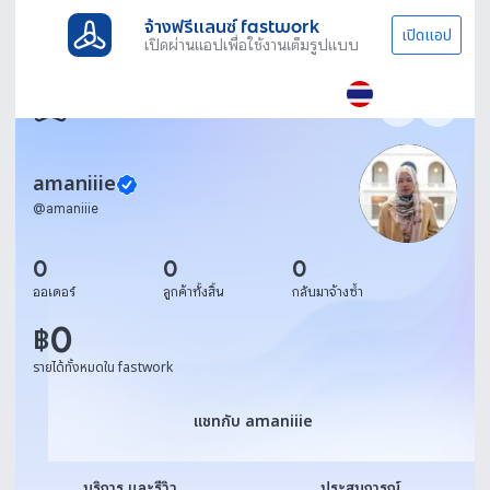
จ้างฟรีแลนซ์ fastwork
เปิดแอป
เปิดผ่านแอปเพื่อใช้งานเต็มรูปแบบ
amaniiie
@
amaniiie
0
0
0
ออเดอร์
ลูกค้าทั้งสิ้น
กลับมาจ้างซ้ำ
0
฿
รายได้ทั้งหมดใน fastwork
แชทกับ amaniiie
แชทกับ amaniiie
บริการ และรีวิว
ประสบการณ์