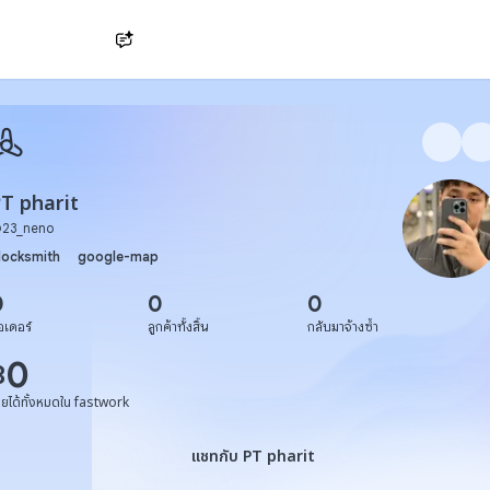
Ask AI
T pharit
@
23_neno
locksmith
google-map
0
0
0
อเดอร์
ลูกค้าทั้งสิ้น
กลับมาจ้างซ้ำ
0
฿
ายได้ทั้งหมดใน fastwork
แชทกับ PT pharit
แชทกับ PT pharit