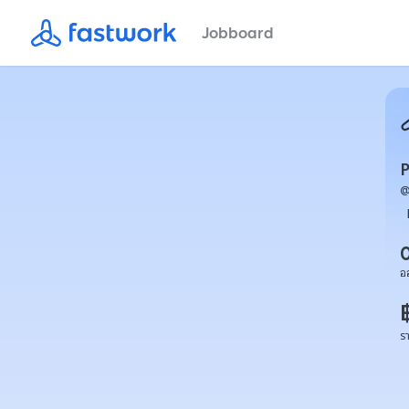
Jobboard
P
อ
ร