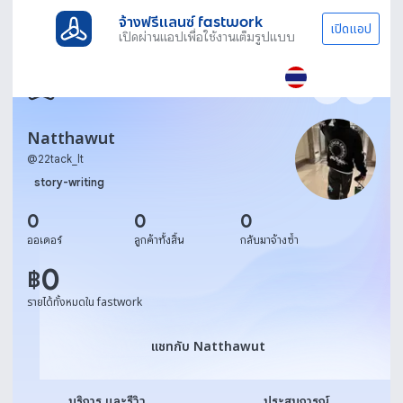
จ้างฟรีแลนซ์ fastwork
เปิดแอป
เปิดผ่านแอปเพื่อใช้งานเต็มรูปแบบ
Natthawut
@
22tack_lt
story-writing
0
0
0
ออเดอร์
ลูกค้าทั้งสิ้น
กลับมาจ้างซ้ำ
0
฿
รายได้ทั้งหมดใน fastwork
แชทกับ Natthawut
แชทกับ Natthawut
บริการ และรีวิว
ประสบการณ์