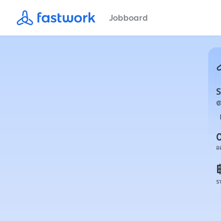
Jobboard
S
อ
ร