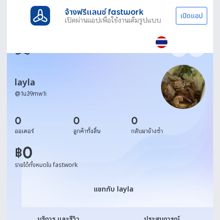
จ้างฟรีแลนซ์ fastwork
เปิดแอป
เปิดผ่านแอปเพื่อใช้งานเต็มรูปแบบ
layla
@
1u39mw1i
0
0
0
ออเดอร์
ลูกค้าทั้งสิ้น
กลับมาจ้างซ้ำ
0
฿
รายได้ทั้งหมดใน fastwork
แชทกับ layla
แชทกับ layla
บริการ และรีวิว
ประสบการณ์