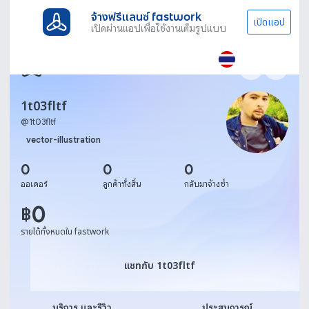
จ้างฟรีแลนซ์ fastwork
เปิดแอป
เปิดผ่านแอปเพื่อใช้งานเต็มรูปแบบ
1t03fltf
@
1t03fltf
vector-illustration
0
0
0
ออเดอร์
ลูกค้าทั้งสิ้น
กลับมาจ้างซ้ำ
0
฿
รายได้ทั้งหมดใน fastwork
แชทกับ 1t03fltf
แชทกับ 1t03fltf
บริการ และรีวิว
ประสบการณ์