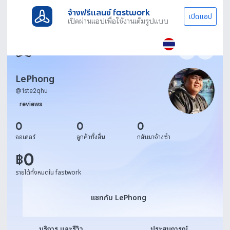
จ้างฟรีแลนซ์ fastwork
เปิดแอป
เปิดผ่านแอปเพื่อใช้งานเต็มรูปแบบ
LePhong
@
1ste2qhu
reviews
0
0
0
ออเดอร์
ลูกค้าทั้งสิ้น
กลับมาจ้างซ้ำ
0
฿
รายได้ทั้งหมดใน fastwork
แชทกับ LePhong
แชทกับ LePhong
บริการ และรีวิว
ประสบการณ์