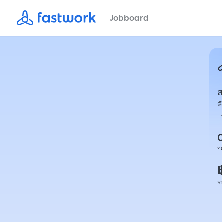
Jobboard
ส
อ
ร