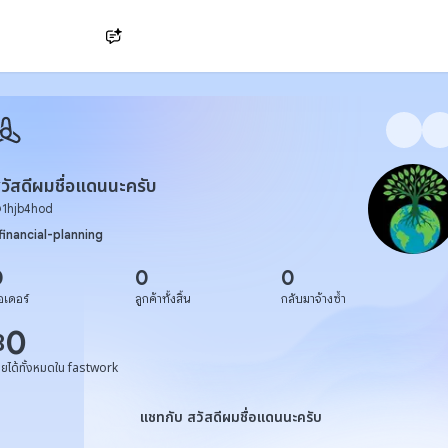
Ask AI
วัสดีผมชื่อแดนนะครับ
@
1hjb4hod
financial-planning
0
0
0
อเดอร์
ลูกค้าทั้งสิ้น
กลับมาจ้างซ้ำ
0
฿
ายได้ทั้งหมดใน fastwork
แชทกับ สวัสดีผมชื่อแดนนะครับ
แชทกับ สวัสดีผมชื่อแดนนะครับ