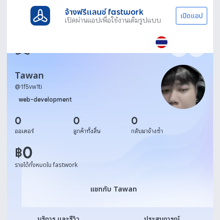
จ้างฟรีแลนซ์ fastwork
เปิดแอป
เปิดผ่านแอปเพื่อใช้งานเต็มรูปแบบ
Tawan
@
1f5vw1ti
web-development
0
0
0
ออเดอร์
ลูกค้าทั้งสิ้น
กลับมาจ้างซ้ำ
0
฿
รายได้ทั้งหมดใน fastwork
แชทกับ Tawan
แชทกับ Tawan
บริการ และรีวิว
ประสบการณ์