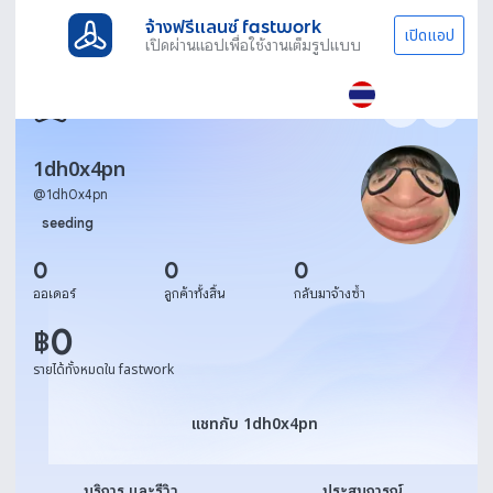
จ้างฟรีแลนซ์ fastwork
เปิดแอป
เปิดผ่านแอปเพื่อใช้งานเต็มรูปแบบ
1dh0x4pn
@
1dh0x4pn
seeding
0
0
0
ออเดอร์
ลูกค้าทั้งสิ้น
กลับมาจ้างซ้ำ
0
฿
รายได้ทั้งหมดใน fastwork
แชทกับ 1dh0x4pn
แชทกับ 1dh0x4pn
บริการ และรีวิว
ประสบการณ์