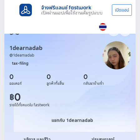
จ้างฟรีแลนซ์ fastwork
เปิดแอป
เปิดผ่านแอปเพื่อใช้งานเต็มรูปแบบ
1dearnadab
@
1dearnadab
tax-filing
0
0
0
ออเดอร์
ลูกค้าทั้งสิ้น
กลับมาจ้างซ้ำ
0
฿
รายได้ทั้งหมดใน fastwork
แชทกับ 1dearnadab
แชทกับ 1dearnadab
บริการ และรีวิว
ประสบการณ์